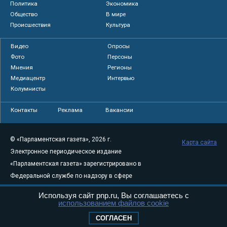
Политика
Экономика
Общество
В мире
Происшествия
Культура
Видео
Опросы
Фото
Персоны
Мнения
Регионы
Медиацентр
Интервью
Колумнисты
Контакты
Реклама
Вакансии
© «Парламентская газета», 2026 г.
Карта сайта
Электронное периодическое издание
«Парламентская газета» зарегистрировано в
Федеральной службе по надзору в сфере
связи, информационных технологий и
Используя сайт pnp.ru, Вы соглашаетесь с
массовых коммуникаций (Роскомнадзор) 05
использованием файлов cookie
августа 2011 года. 18+
СОГЛАСЕН
Свидетельство о регистрации Эл № ФС77-