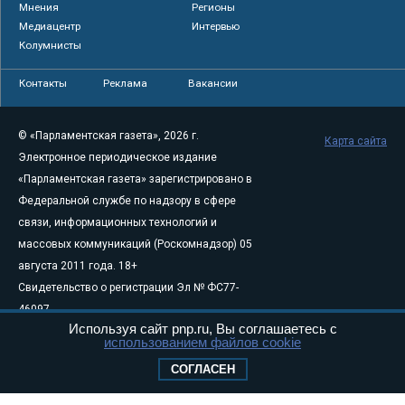
Мнения
Регионы
Медиацентр
Интервью
Колумнисты
Контакты
Реклама
Вакансии
© «Парламентская газета», 2026 г.
Карта сайта
Электронное периодическое издание
«Парламентская газета» зарегистрировано в
Федеральной службе по надзору в сфере
связи, информационных технологий и
массовых коммуникаций (Роскомнадзор) 05
августа 2011 года. 18+
Свидетельство о регистрации Эл № ФС77-
46097
Используя сайт pnp.ru, Вы соглашаетесь с
Учредитель — АНО «Парламентская газета»
использованием файлов cookie
Исполняющий обязанности главного
СОГЛАСЕН
редактора — Абдуллаев М.Р.
Тел.: +7 (495) 637–69–79 E-mail:
pg@pnp.ru