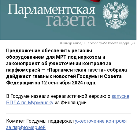
© Тимур Ханов/ПГ, пресс-служба Совета Федерации
Предложение обеспечить регионы
оборудованием для МРТ под наркозом и
законопроект об ужесточении контроля за
парфюмерией — «Парламентская газета» собрала
дайджест главных новостей Госдумы и Совета
Федерации за 12 сентября 2024 года.
В Госдуме назвали нереалистичной версию о
запуске
БПЛА по Мурманску
из Финляндии.
Комитет Госдумы поддержал
ужесточение контроля
за парфюмерией
.