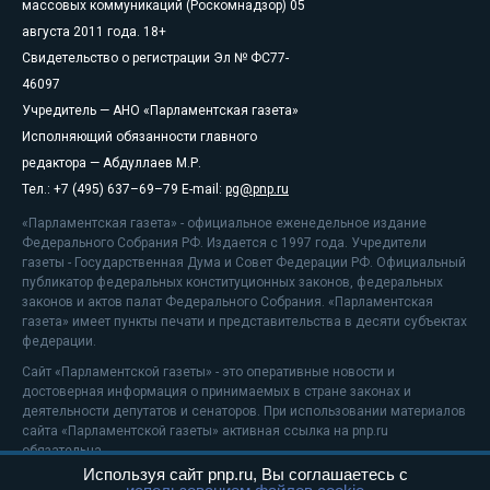
массовых коммуникаций (Роскомнадзор) 05
августа 2011 года. 18+
Свидетельство о регистрации Эл № ФС77-
46097
Учредитель — АНО «Парламентская газета»
Исполняющий обязанности главного
редактора — Абдуллаев М.Р.
Тел.: +7 (495) 637–69–79 E-mail:
pg@pnp.ru
«Парламентская газета» - официальное еженедельное издание
Федерального Собрания РФ. Издается с 1997 года. Учредители
газеты - Государственная Дума и Совет Федерации РФ. Официальный
публикатор федеральных конституционных законов, федеральных
законов и актов палат Федерального Собрания. «Парламентская
газета» имеет пункты печати и представительства в десяти субъектах
федерации.
Сайт «Парламентской газеты» - это оперативные новости и
достоверная информация о принимаемых в стране законах и
деятельности депутатов и сенаторов. При использовании материалов
сайта «Парламентской газеты» активная ссылка на pnp.ru
обязательна.
Используя сайт pnp.ru, Вы соглашаетесь с
На информационном ресурсе применяются
рекомендательные