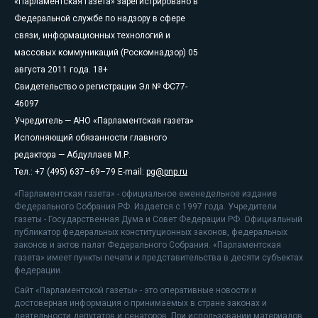
«Парламентская газета» зарегистрировано в
Федеральной службе по надзору в сфере
связи, информационных технологий и
массовых коммуникаций (Роскомнадзор) 05
августа 2011 года. 18+
Свидетельство о регистрации Эл № ФС77-
46097
Учредитель — АНО «Парламентская газета»
Исполняющий обязанности главного
редактора — Абдуллаев М.Р.
Тел.: +7 (495) 637–69–79 E-mail:
pg@pnp.ru
«Парламентская газета» - официальное еженедельное издание
Федерального Собрания РФ. Издается с 1997 года. Учредители
газеты - Государственная Дума и Совет Федерации РФ. Официальный
публикатор федеральных конституционных законов, федеральных
законов и актов палат Федерального Собрания. «Парламентская
газета» имеет пункты печати и представительства в десяти субъектах
федерации.
Сайт «Парламентской газеты» - это оперативные новости и
достоверная информация о принимаемых в стране законах и
деятельности депутатов и сенаторов. При использовании материалов