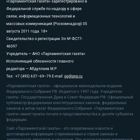
«Парламентская газета» зарегистрировано в
Федеральной службе по надзору в сфере
связи, информационных технологий и
массовых коммуникаций (Роскомнадзор) 05
августа 2011 года. 18+
Свидетельство о регистрации Эл № ФС77-
46097
Учредитель — АНО «Парламентская газета»
Исполняющий обязанности главного
редактора — Абдуллаев М.Р.
Тел.: +7 (495) 637–69–79 E-mail:
pg@pnp.ru
«Парламентская газета» - официальное еженедельное издание
Федерального Собрания РФ. Издается с 1997 года. Учредители
газеты - Государственная Дума и Совет Федерации РФ. Официальный
публикатор федеральных конституционных законов, федеральных
законов и актов палат Федерального Собрания. «Парламентская
газета» имеет пункты печати и представительства в десяти субъектах
федерации.
Сайт «Парламентской газеты» - это оперативные новости и
достоверная информация о принимаемых в стране законах и
деятельности депутатов и сенаторов. При использовании материалов