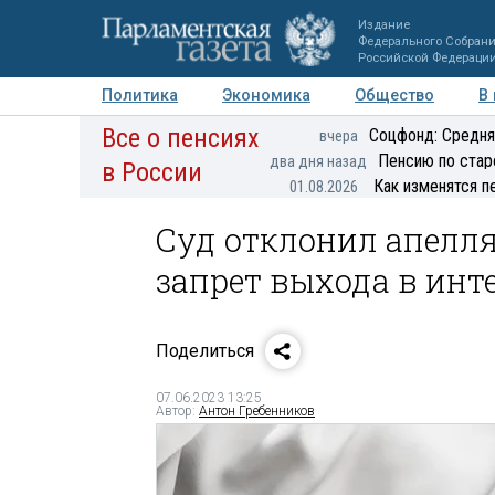
Издание
Федерального Собран
Российской Федераци
Политика
Экономика
Общество
В
Все о пенсиях
Фото
Авторы
Персоны
Мнения
Регионы
Соцфонд: Средня
вчера
Пенсию по стар
два дня назад
в России
Как изменятся п
01.08.2026
Суд отклонил апелл
запрет выхода в инт
Поделиться
07.06.2023 13:25
Автор:
Антон Гребенников