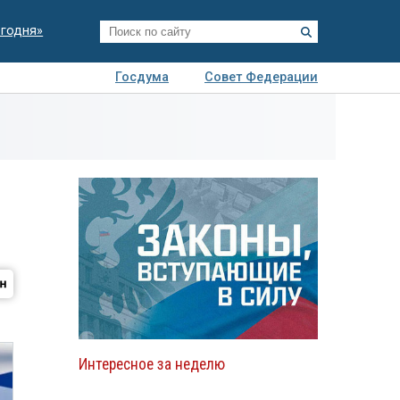
егодня»
Госдума
Совет Федерации
я
Авто
Недвижимость
Технологии
иза
Интересное за неделю