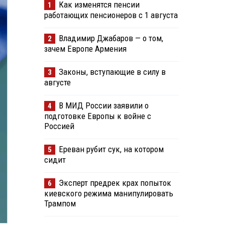
Как изменятся пенсии
1
работающих пенсионеров с 1 августа
Владимир Джабаров — о том,
2
зачем Европе Армения
Законы, вступающие в силу в
3
августе
В МИД России заявили о
4
подготовке Европы к войне с
Россией
Ереван рубит сук, на котором
5
сидит
Эксперт предрек крах попыток
6
киевского режима манипулировать
Трампом