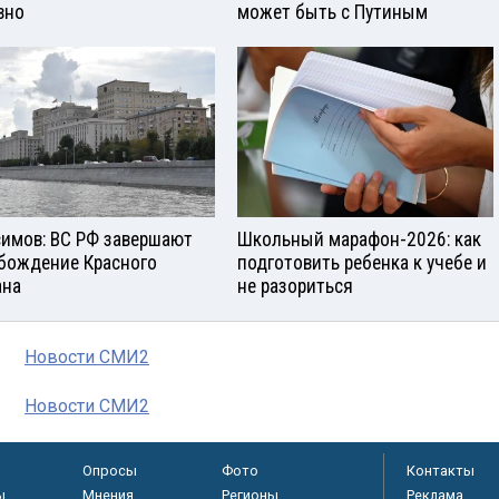
вно
может быть с Путиным
симов: ВС РФ завершают
Школьный марафон-2026: как
бождение Красного
подготовить ребенка к учебе и
ана
не разориться
Новости СМИ2
Новости СМИ2
Опросы
Фото
Контакты
ы
Мнения
Регионы
Реклама