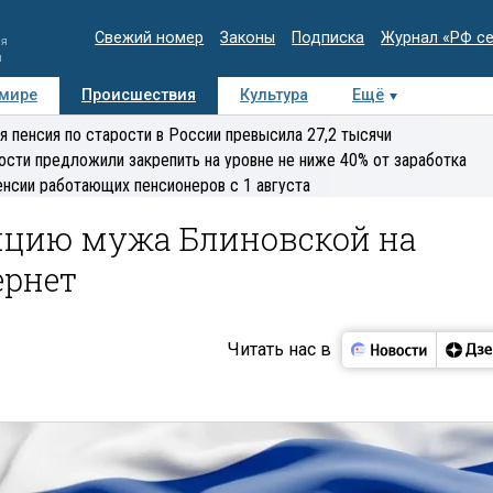
Свежий номер
Законы
Подписка
Журнал «РФ с
ия
и
 мире
Происшествия
Культура
Ещё
Медиацентр
Интервью
Колумнисты
Делова
я пенсия по старости в России превысила 27,2 тысячи
эксперт
ости предложили закрепить на уровне не ниже 40% от заработка
енсии работающих пенсионеров с 1 августа
яцию мужа Блиновской на
ернет
Читать нас в