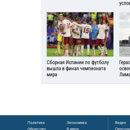
усло
Сборная Испании по футболу
Гера
вышла в финал чемпионата
осво
мира
Лим
Политика
Экономика
Видео
Общество
В мире
Персон