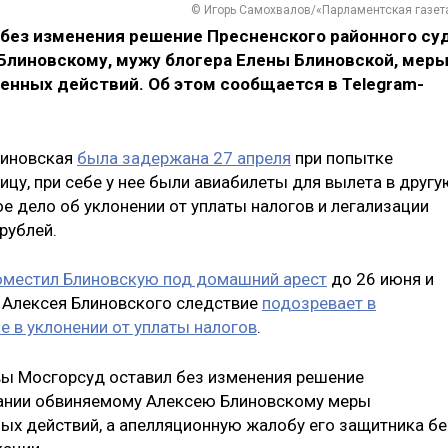
© Игорь Самохвалов/«Парламентская газет
 без изменения решение Пресненского районного су
Блиновскому, мужу блогера Елены Блиновской, мер
енных действий. Об этом сообщается в Telegram-
Блиновская
была задержана 27 апреля
при попытке
цу, при себе у нее были авиабилеты для вылета в другу
ое дело об уклонении от уплаты налогов и легализации
рублей.
оместил Блиновскую под домашний арест
до 26 июня и
. Алексея Блиновского следствие
подозревает в
е в уклонении от уплаты налогов
.
вы Мосгорсуд оставил без изменения решение
рании обвиняемому Алексею Блиновскому меры
ных действий, а апелляционную жалобу его защитника бе