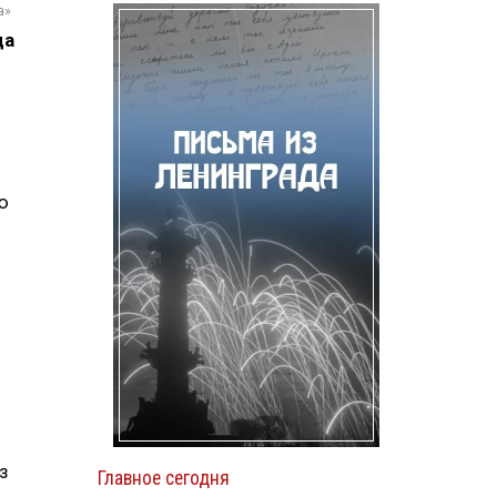
а»
да
ы
ю
з
Главное сегодня