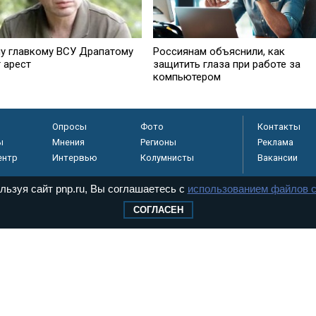
у главкому ВСУ Драпатому
Россиянам объяснили, как
 арест
защитить глаза при работе за
компьютером
Опросы
Фото
Контакты
ы
Мнения
Регионы
Реклама
ентр
Интервью
Колумнисты
Вакансии
льзуя сайт pnp.ru, Вы соглашаетесь с
использованием файлов c
СОГЛАСЕН
регистрировано в
 технологий и
8+
.