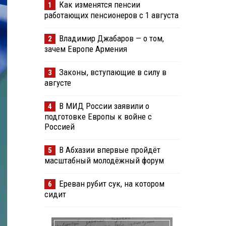
Как изменятся пенсии
1
работающих пенсионеров с 1 августа
Владимир Джабаров — о том,
2
зачем Европе Армения
Законы, вступающие в силу в
3
августе
В МИД России заявили о
4
подготовке Европы к войне с
Россией
В Абхазии впервые пройдёт
5
масштабный молодёжный форум
Ереван рубит сук, на котором
6
сидит