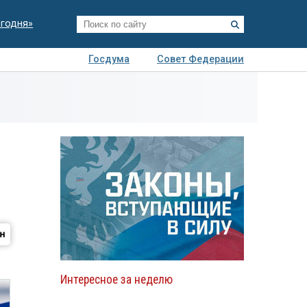
егодня»
Госдума
Совет Федерации
я
Авто
Недвижимость
Технологии
иза
Интересное за неделю