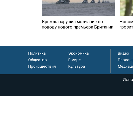
Кремль нарушил молчание по
Новом
поводу нового премьера Британии
грозит
Политика
Экономика
Видео
Общество
В мире
Персон
Происшествия
Культура
Медиац
Испо
© «Парламентская газета», 2026 г.
Электронное периодическое издание «Парламентская газета» за
Федеральной службе по надзору в сфере связи, информационных
массовых коммуникаций (Роскомнадзор) 05 августа 2011 года. 1
Свидетельство о регистрации Эл № ФС77-46097
Учредитель — АНО «Парламентская газета»
Исполняющий обязанности главного редактора — Абдуллаев М.Р
Тел.: +7 (495) 637–69–79 E-mail:
pg@pnp.ru