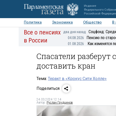
Издание
Федерального Собран
Российской Федераци
Политика
Экономика
Общество
В
Все о пенсиях
Фото
Авторы
Персоны
Мнения
Регионы
Соцфонд: Средн
два дня назад
Пенсию по старо
04.08.2026
в России
Как изменятся п
01.08.2026
Спасатели разберут с
доставить кран
Тема:
Теракт в «Крокус Сити Холле»
Поделиться
24.03.2024 12:14
Автор:
Руслан Грудцинов