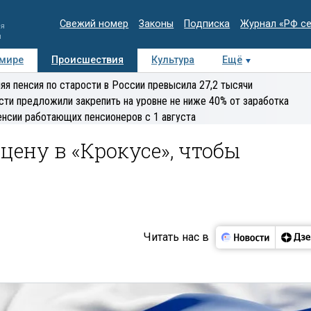
Свежий номер
Законы
Подписка
Журнал «РФ с
ия
и
 мире
Происшествия
Культура
Ещё
Медиацентр
Интервью
Колумнисты
Делова
яя пенсия по старости в России превысила 27,2 тысячи
эксперт
сти предложили закрепить на уровне не ниже 40% от заработка
енсии работающих пенсионеров с 1 августа
цену в «Крокусе», чтобы
Читать нас в