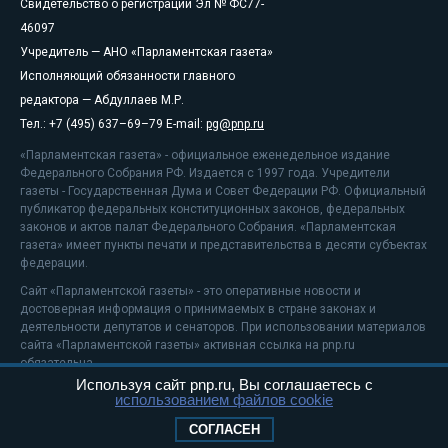
Свидетельство о регистрации Эл № ФС77-
46097
Учредитель — АНО «Парламентская газета»
Исполняющий обязанности главного
редактора — Абдуллаев М.Р.
Тел.: +7 (495) 637–69–79 E-mail:
pg@pnp.ru
«Парламентская газета» - официальное еженедельное издание
Федерального Собрания РФ. Издается с 1997 года. Учредители
газеты - Государственная Дума и Совет Федерации РФ. Официальный
публикатор федеральных конституционных законов, федеральных
законов и актов палат Федерального Собрания. «Парламентская
газета» имеет пункты печати и представительства в десяти субъектах
федерации.
Сайт «Парламентской газеты» - это оперативные новости и
достоверная информация о принимаемых в стране законах и
деятельности депутатов и сенаторов. При использовании материалов
сайта «Парламентской газеты» активная ссылка на pnp.ru
обязательна.
Используя сайт pnp.ru, Вы соглашаетесь с
На информационном ресурсе применяются
рекомендательные
использованием файлов cookie
технологии
Положение о защите персональных данных
СОГЛАСЕН