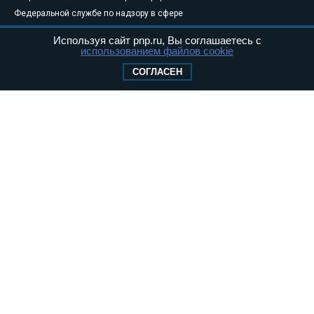
Федеральной службе по надзору в сфере
связи, информационных технологий и
Используя сайт pnp.ru, Вы соглашаетесь с
массовых коммуникаций (Роскомнадзор) 05
использованием файлов cookie
августа 2011 года. 18+
СОГЛАСЕН
Свидетельство о регистрации Эл № ФС77-
46097
Учредитель — АНО «Парламентская газета»
Исполняющий обязанности главного
редактора — Абдуллаев М.Р.
Тел.: +7 (495) 637–69–79 E-mail:
pg@pnp.ru
«Парламентская газета» - официальное еженедельное издание
Федерального Собрания РФ. Издается с 1997 года. Учредители
газеты - Государственная Дума и Совет Федерации РФ. Официальный
публикатор федеральных конституционных законов, федеральных
законов и актов палат Федерального Собрания. «Парламентская
газета» имеет пункты печати и представительства в десяти субъектах
федерации.
Сайт «Парламентской газеты» - это оперативные новости и
достоверная информация о принимаемых в стране законах и
деятельности депутатов и сенаторов. При использовании материалов