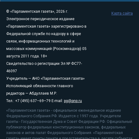
© «Парламентская газета», 2026 г.
Карта сайта
Электронное периодическое издание
«Парламентская газета» зарегистрировано в
Федеральной службе по надзору в сфере
связи, информационных технологий и
массовых коммуникаций (Роскомнадзор) 05
августа 2011 года. 18+
Свидетельство о регистрации Эл № ФС77-
46097
Учредитель — АНО «Парламентская газета»
Исполняющий обязанности главного
редактора — Абдуллаев М.Р.
Тел.: +7 (495) 637–69–79 E-mail:
pg@pnp.ru
«Парламентская газета» - официальное еженедельное издание
Федерального Собрания РФ. Издается с 1997 года. Учредители
газеты - Государственная Дума и Совет Федерации РФ. Официальный
публикатор федеральных конституционных законов, федеральных
законов и актов палат Федерального Собрания. «Парламентская
газета» имеет пункты печати и представительства в десяти субъектах