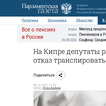
Издание
Федерального Собран
Российской Федераци
Политика
Экономика
Общество
В
Все о пенсиях
Фото
Авторы
Персоны
Мнения
Регионы
Минтруд предлож
вчера
Пенсионеров в Р
вчера
в России
Соцфонд: Средня
05.08.2026
На Кипре депутаты р
отказ транслироват
Поделиться
08.12.2022 10:35
Автор:
Игорь Байков