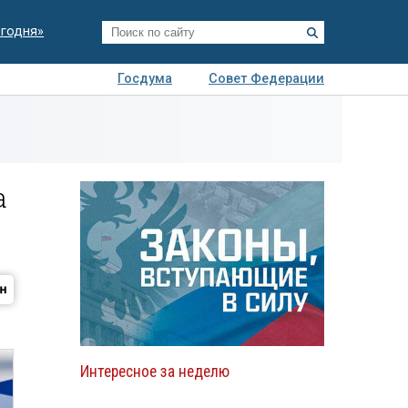
егодня»
Госдума
Совет Федерации
я
Авто
Недвижимость
Технологии
иза
а
Интересное за неделю