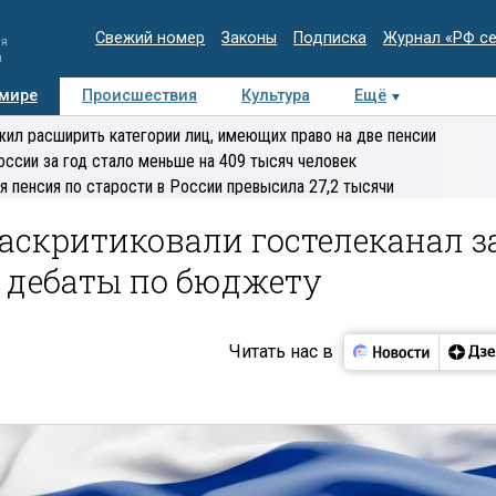
Свежий номер
Законы
Подписка
Журнал «РФ с
ия
и
 мире
Происшествия
Культура
Ещё
Медиацентр
Интервью
Колумнисты
Делова
ил расширить категории лиц, имеющих право на две пенсии
эксперт
оссии за год стало меньше на 409 тысяч человек
я пенсия по старости в России превысила 27,2 тысячи
аскритиковали гостелеканал з
ь дебаты по бюджету
Читать нас в