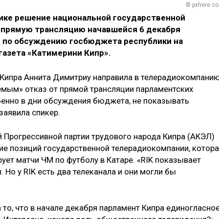
© pxhere.c
ике решение национальной государственной
 прямую трансляцию начавшейся 6 декабря
 по обсуждению госбюджета республики на
газета «Катимерини Кипр».
 Кипра Аннита Димитриу направила в телерадиокомпани
емым» отказ от прямой трансляции парламентских
бенно в дни обсуждения бюджета, не показывать
— заявила спикер.
 Прогрессивной партии трудового народа Кипра (АКЭЛ)
ие позиций государственной телерадиокомпании, котор
ует матчи ЧМ по футболу в Катаре. «RIK показывает
 Но у RIK есть два телеканала и они могли бы
 то, что в начале декабря парламент Кипра единогласно