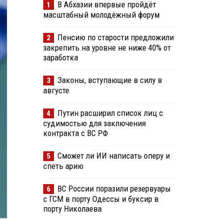
В Абхазии впервые пройдёт
1
масштабный молодёжный форум
Пенсию по старости предложили
2
закрепить на уровне не ниже 40% от
заработка
Законы, вступающие в силу в
3
августе
Путин расширил список лиц с
4
судимостью для заключения
контракта с ВС РФ
Сможет ли ИИ написать оперу и
5
спеть арию
ВС России поразили резервуары
6
с ГСМ в порту Одессы и буксир в
порту Николаева