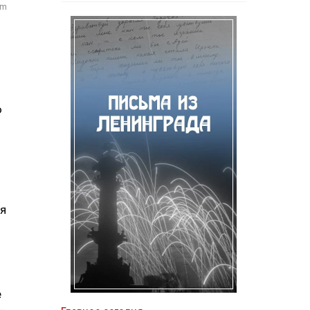
om
ю
ая
е