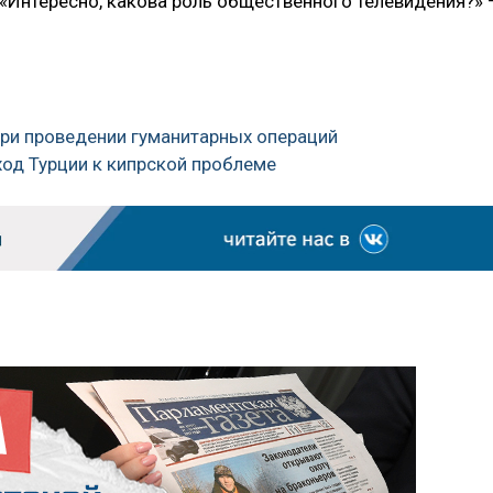
Интересно, какова роль общественного телевидения?» 
 при проведении гуманитарных операций
ход Турции к кипрской проблеме