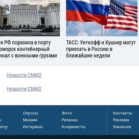
я РФ поразила в порту
ТАСС: Уиткофф и Кушнер могут
оморск контейнерный
приехать в Россию в
инал с военными грузами
ближайшие недели
Новости СМИ2
Новости СМИ2
Опросы
Фото
Контакты
ы
Мнения
Регионы
Реклама
ентр
Интервью
Колумнисты
Вакансии