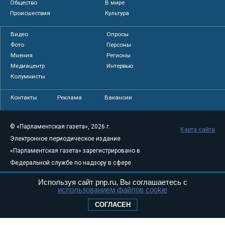
Общество
В мире
Происшествия
Культура
Видео
Опросы
Фото
Персоны
Мнения
Регионы
Медиацентр
Интервью
Колумнисты
Контакты
Реклама
Вакансии
© «Парламентская газета», 2026 г.
Карта сайта
Электронное периодическое издание
«Парламентская газета» зарегистрировано в
Федеральной службе по надзору в сфере
связи, информационных технологий и
Используя сайт pnp.ru, Вы соглашаетесь с
массовых коммуникаций (Роскомнадзор) 05
использованием файлов cookie
августа 2011 года. 18+
СОГЛАСЕН
Свидетельство о регистрации Эл № ФС77-
46097