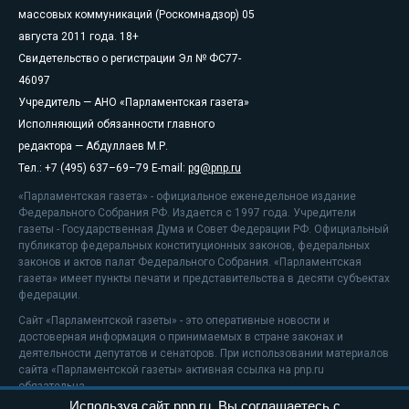
массовых коммуникаций (Роскомнадзор) 05
августа 2011 года. 18+
Свидетельство о регистрации Эл № ФС77-
46097
Учредитель — АНО «Парламентская газета»
Исполняющий обязанности главного
редактора — Абдуллаев М.Р.
Тел.: +7 (495) 637–69–79 E-mail:
pg@pnp.ru
«Парламентская газета» - официальное еженедельное издание
Федерального Собрания РФ. Издается с 1997 года. Учредители
газеты - Государственная Дума и Совет Федерации РФ. Официальный
публикатор федеральных конституционных законов, федеральных
законов и актов палат Федерального Собрания. «Парламентская
газета» имеет пункты печати и представительства в десяти субъектах
федерации.
Сайт «Парламентской газеты» - это оперативные новости и
достоверная информация о принимаемых в стране законах и
деятельности депутатов и сенаторов. При использовании материалов
сайта «Парламентской газеты» активная ссылка на pnp.ru
обязательна.
Используя сайт pnp.ru, Вы соглашаетесь с