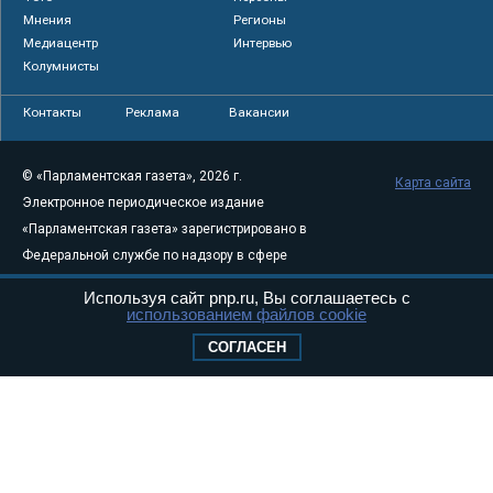
Мнения
Регионы
Медиацентр
Интервью
Колумнисты
Контакты
Реклама
Вакансии
© «Парламентская газета», 2026 г.
Карта сайта
Электронное периодическое издание
«Парламентская газета» зарегистрировано в
Федеральной службе по надзору в сфере
связи, информационных технологий и
Используя сайт pnp.ru, Вы соглашаетесь с
массовых коммуникаций (Роскомнадзор) 05
использованием файлов cookie
августа 2011 года. 18+
СОГЛАСЕН
Свидетельство о регистрации Эл № ФС77-
46097
Учредитель — АНО «Парламентская газета»
Исполняющий обязанности главного
редактора — Абдуллаев М.Р.