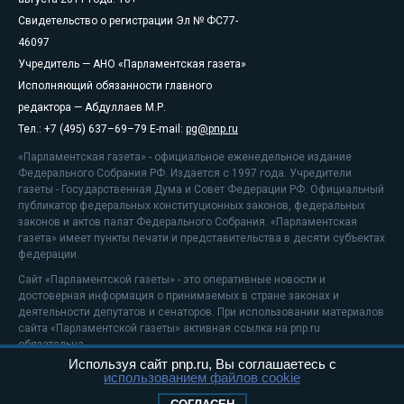
Свидетельство о регистрации Эл № ФС77-
46097
Учредитель — АНО «Парламентская газета»
Исполняющий обязанности главного
редактора — Абдуллаев М.Р.
Тел.: +7 (495) 637–69–79 E-mail:
pg@pnp.ru
«Парламентская газета» - официальное еженедельное издание
Федерального Собрания РФ. Издается с 1997 года. Учредители
газеты - Государственная Дума и Совет Федерации РФ. Официальный
публикатор федеральных конституционных законов, федеральных
законов и актов палат Федерального Собрания. «Парламентская
газета» имеет пункты печати и представительства в десяти субъектах
федерации.
Сайт «Парламентской газеты» - это оперативные новости и
достоверная информация о принимаемых в стране законах и
деятельности депутатов и сенаторов. При использовании материалов
сайта «Парламентской газеты» активная ссылка на pnp.ru
обязательна.
Используя сайт pnp.ru, Вы соглашаетесь с
На информационном ресурсе применяются
рекомендательные
использованием файлов cookie
технологии
Положение о защите персональных данных