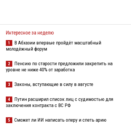
Интересное за неделю
В Абхазии впервые пройдёт масштабный
1
молодёжный форум
Пенсию по старости предложили закрепить на
2
уровне не ниже 40% от заработка
Законы, вступающие в силу в августе
3
Путин расширил список лиц с судимостью для
4
заключения контракта с ВС РФ
Сможет ли ИИ написать оперу и спеть арию
5