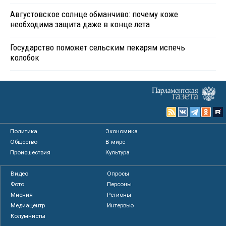
Августовское солнце обманчиво: почему коже
необходима защита даже в конце лета
Государство поможет сельским пекарям испечь
колобок
Политика
Экономика
Общество
В мире
Происшествия
Культура
Видео
Опросы
Фото
Персоны
Мнения
Регионы
Медиацентр
Интервью
Колумнисты