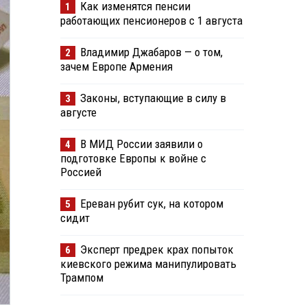
Как изменятся пенсии
1
работающих пенсионеров с 1 августа
Владимир Джабаров — о том,
2
зачем Европе Армения
Законы, вступающие в силу в
3
августе
В МИД России заявили о
4
подготовке Европы к войне с
Россией
Ереван рубит сук, на котором
5
сидит
Эксперт предрек крах попыток
6
киевского режима манипулировать
Трампом