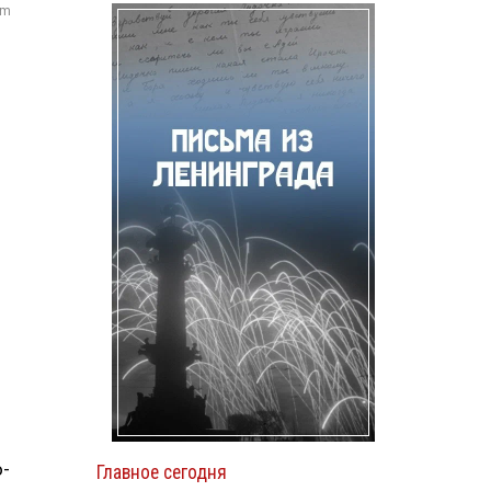
om
о-
Главное сегодня