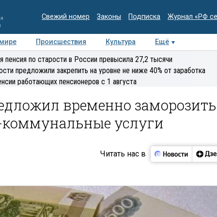
Свежий номер
Законы
Подписка
Журнал «РФ с
ия
и
 мире
Происшествия
Культура
Ещё
Медиацентр
Интервью
Колумнисты
Делова
я пенсия по старости в России превысила 27,2 тысячи
эксперт
ости предложили закрепить на уровне не ниже 40% от заработка
енсии работающих пенсионеров с 1 августа
едложил временно заморозить
-коммунальные услуги
Читать нас в