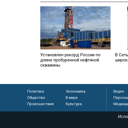
Установлен рекорд России по
В Сет
длине пробуренной нефтяной
широк
скважины
Политика
Экономика
Видео
Общество
В мире
Персон
Происшествия
Культура
Медиац
Испо
© «Парламентская газета», 2026 г.
Электронное периодическое издание «Парламентская газета» за