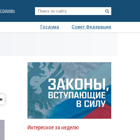
егодня»
Госдума
Совет Федерации
я
Авто
Недвижимость
Технологии
иза
Интересное за неделю