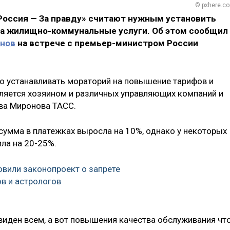
© pxhere.c
оссия — За правду» считают нужным установить
на жилищно-коммунальные услуги. Об этом сообщил
онов
на встрече с премьер-министром России
до устанавливать мораторий на повышение тарифов и
является хозяином и различных управляющих компаний и
ова Миронова ТАСС.
 сумма в платежках выросла на 10%, однако у некоторых
ла на 20-25%.
овили законопроект о запрете
в и астрологов
виден всем, а вот повышения качества обслуживания чт