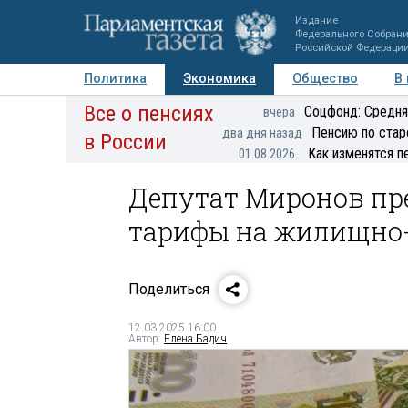
Издание
Федерального Собран
Российской Федераци
Политика
Экономика
Общество
В
Все о пенсиях
Фото
Авторы
Персоны
Мнения
Регионы
Соцфонд: Средня
вчера
Пенсию по стар
два дня назад
в России
Как изменятся п
01.08.2026
Депутат Миронов пр
тарифы на жилищно
Поделиться
12.03.2025 16:00
Автор:
Елена Бадич