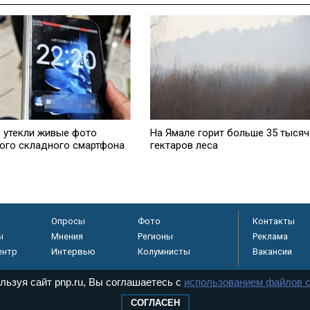
ь утекли живые фото
На Ямале горит больше 35 тысяч
ого складного смартфона
гектаров леса
Опросы
Фото
Контакты
ы
Мнения
Регионы
Реклама
ентр
Интервью
Колумнисты
Вакансии
льзуя сайт pnp.ru, Вы соглашаетесь с
использованием файлов c
СОГЛАСЕН
регистрировано в