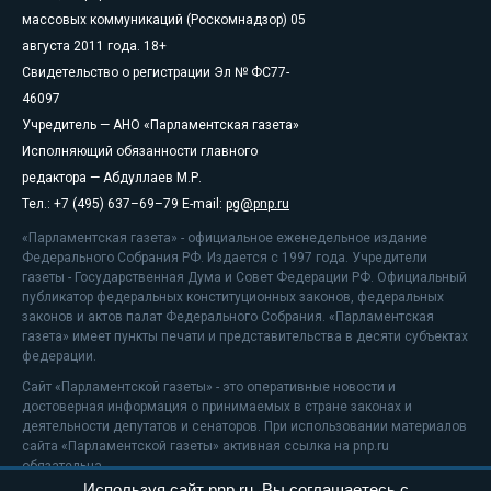
массовых коммуникаций (Роскомнадзор) 05
августа 2011 года. 18+
Свидетельство о регистрации Эл № ФС77-
46097
Учредитель — АНО «Парламентская газета»
Исполняющий обязанности главного
редактора — Абдуллаев М.Р.
Тел.: +7 (495) 637–69–79 E-mail:
pg@pnp.ru
«Парламентская газета» - официальное еженедельное издание
Федерального Собрания РФ. Издается с 1997 года. Учредители
газеты - Государственная Дума и Совет Федерации РФ. Официальный
публикатор федеральных конституционных законов, федеральных
законов и актов палат Федерального Собрания. «Парламентская
газета» имеет пункты печати и представительства в десяти субъектах
федерации.
Сайт «Парламентской газеты» - это оперативные новости и
достоверная информация о принимаемых в стране законах и
деятельности депутатов и сенаторов. При использовании материалов
сайта «Парламентской газеты» активная ссылка на pnp.ru
обязательна.
Используя сайт pnp.ru, Вы соглашаетесь с