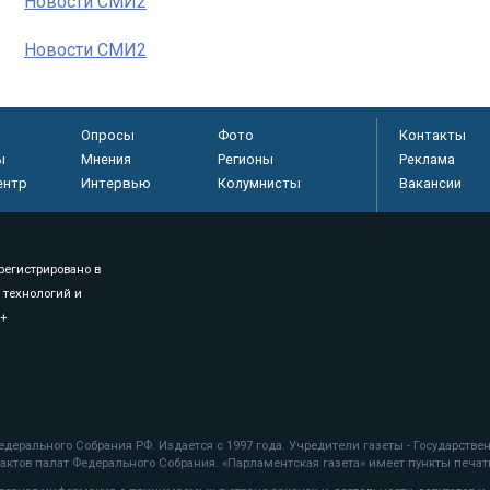
Новости СМИ2
Новости СМИ2
Опросы
Фото
Контакты
ы
Мнения
Регионы
Реклама
ентр
Интервью
Колумнисты
Вакансии
регистрировано в
 технологий и
8+
.
дерального Собрания РФ. Издается с 1997 года. Учредители газеты - Государств
ктов палат Федерального Собрания. «Парламентская газета» имеет пункты печати