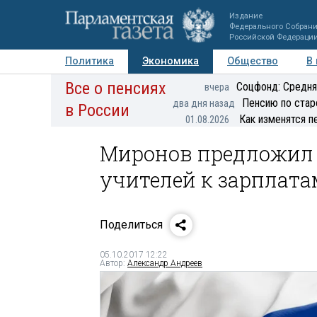
Издание
Федерального Собран
Российской Федераци
Политика
Экономика
Общество
В
Все о пенсиях
Фото
Авторы
Персоны
Мнения
Регионы
Соцфонд: Средня
вчера
Пенсию по стар
два дня назад
в России
Как изменятся п
01.08.2026
Миронов предложил 
учителей к зарплат
Поделиться
05.10.2017 12:22
Автор:
Александр Андреев