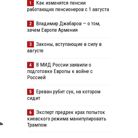
Как изменятся пенсии
1
работающих пенсионеров с 1 августа
Владимир Джабаров — о том,
2
зачем Европе Армения
Законы, вступающие в силу в
3
августе
В МИД России заявили о
4
подготовке Европы к войне с
Россией
Ереван рубит сук, на котором
5
сидит
Эксперт предрек крах попыток
6
киевского режима манипулировать
ть
Трампом