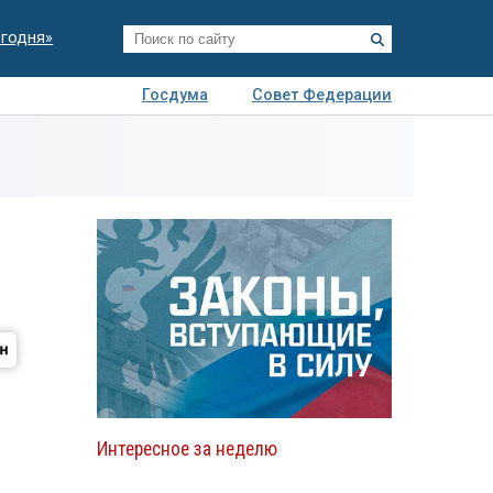
егодня»
Госдума
Совет Федерации
я
Авто
Недвижимость
Технологии
иза
Интересное за неделю