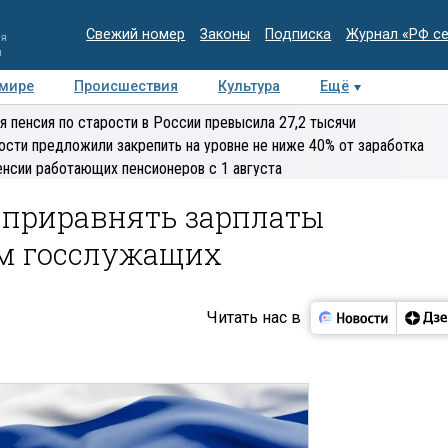
Свежий номер
Законы
Подписка
Журнал «РФ с
ия
и
 мире
Происшествия
Культура
Ещё
Медиацентр
Интервью
Колумнисты
Делова
я пенсия по старости в России превысила 27,2 тысячи
эксперт
ости предложили закрепить на уровне не ниже 40% от заработка
енсии работающих пенсионеров с 1 августа
приравнять зарплаты
ам госслужащих
Читать нас в