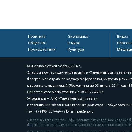
Политика
Экономика
Видео
Общество
В мире
Персон
Происшествия
Культура
Медиац
© «Парламентская газета», 2026 г.
Электронное периодическое издание «Парламентская газета» за
Федеральной службе по надзору в сфере связи, информационных
массовых коммуникаций (Роскомнадзор) 05 августа 2011 года. 1
Свидетельство о регистрации Эл № ФС77-46097
Учредитель — АНО «Парламентская газета»
Исполняющий обязанности главного редактора — Абдуллаев М.Р
Тел.: +7 (495) 637–69–79 E-mail:
pg@pnp.ru
«Парламентская газета» - официальное еженедельное издание Фе
федеральных конституционных законов, федеральных законов и а