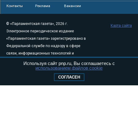
Контакты
Реклама
Вакансии
© «Парламентская газета», 2026 г.
Карта сайта
Электронное периодическое издание
«Парламентская газета» зарегистрировано в
Федеральной службе по надзору в сфере
связи, информационных технологий и
массовых коммуникаций (Роскомнадзор) 05
Используя сайт pnp.ru, Вы соглашаетесь с
использованием файлов cookie
августа 2011 года. 18+
Свидетельство о регистрации Эл № ФС77-
СОГЛАСЕН
46097
Учредитель — АНО «Парламентская газета»
Исполняющий обязанности главного
редактора — Абдуллаев М.Р.
Тел.: +7 (495) 637–69–79 E-mail:
pg@pnp.ru
«Парламентская газета» - официальное еженедельное издание
Федерального Собрания РФ. Издается с 1997 года. Учредители
газеты - Государственная Дума и Совет Федерации РФ. Официальный