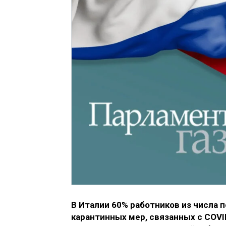
В Италии 60% работников из числа 
карантинных мер, связанных с COV