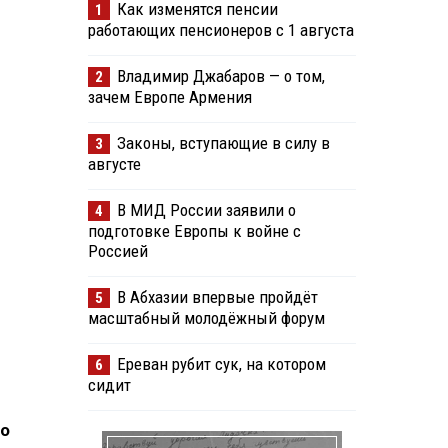
Как изменятся пенсии
1
работающих пенсионеров с 1 августа
Владимир Джабаров — о том,
2
зачем Европе Армения
Законы, вступающие в силу в
3
августе
В МИД России заявили о
4
подготовке Европы к войне с
Россией
В Абхазии впервые пройдёт
5
масштабный молодёжный форум
Ереван рубит сук, на котором
6
сидит
но