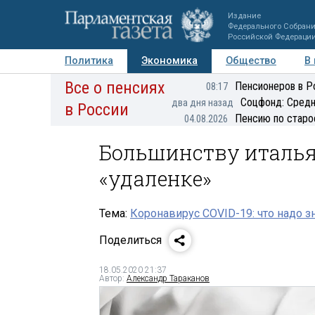
Издание
Федерального Собран
Российской Федераци
Политика
Экономика
Общество
В
Все о пенсиях
Фото
Авторы
Персоны
Мнения
Регионы
Пенсионеров в Р
08:17
Соцфонд: Средн
два дня назад
в России
Пенсию по старо
04.08.2026
Большинству италья
«удаленке»
Тема:
Коронавирус COVID-19: что надо з
Поделиться
18.05.2020 21:37
Автор:
Александр Тараканов