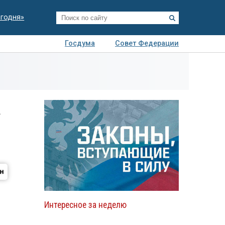
егодня»
Госдума
Совет Федерации
я
Авто
Недвижимость
Технологии
иза
а
Интересное за неделю