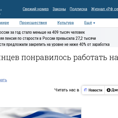
Свежий номер
Законы
Подписка
Журнал «РФ с
ия
и
 мире
Происшествия
Культура
Ещё
Медиацентр
Интервью
Колумнисты
Делова
оссии за год стало меньше на 409 тысяч человек
эксперт
яя пенсия по старости в России превысила 27,2 тысячи
сти предложили закрепить на уровне не ниже 40% от заработка
нцев понравилось работать н
нать
Читать нас в