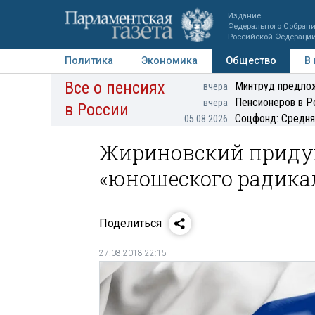
Издание
Федерального Собран
Российской Федераци
Политика
Экономика
Общество
В
Все о пенсиях
Фото
Авторы
Персоны
Мнения
Регионы
Минтруд предлож
вчера
Пенсионеров в Р
вчера
в России
Соцфонд: Средня
05.08.2026
Жириновский придум
«юношеского радика
Поделиться
27.08.2018 22:15