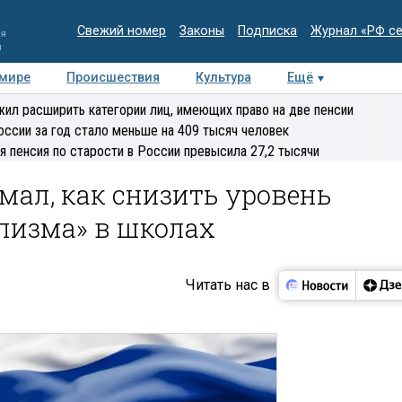
Свежий номер
Законы
Подписка
Журнал «РФ с
ия
и
 мире
Происшествия
Культура
Ещё
Медиацентр
Интервью
Колумнисты
Делова
ил расширить категории лиц, имеющих право на две пенсии
эксперт
оссии за год стало меньше на 409 тысяч человек
я пенсия по старости в России превысила 27,2 тысячи
ал, как снизить уровень
лизма» в школах
Читать нас в