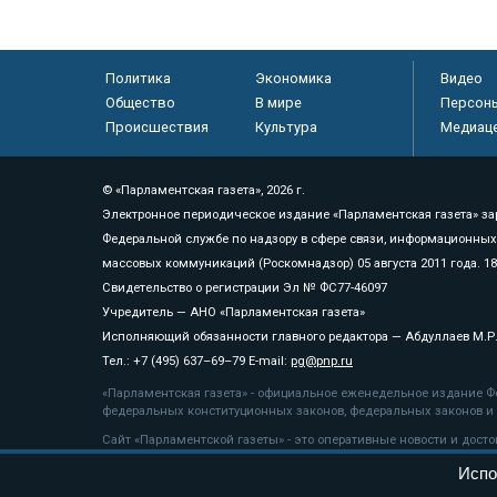
Политика
Экономика
Видео
Общество
В мире
Персон
Происшествия
Культура
Медиац
© «Парламентская газета», 2026 г.
Электронное периодическое издание «Парламентская газета» за
Федеральной службе по надзору в сфере связи, информационных
массовых коммуникаций (Роскомнадзор) 05 августа 2011 года. 1
Свидетельство о регистрации Эл № ФС77-46097
Учредитель — АНО «Парламентская газета»
Исполняющий обязанности главного редактора — Абдуллаев М.Р
Тел.: +7 (495) 637–69–79 E-mail:
pg@pnp.ru
«Парламентская газета» - официальное еженедельное издание Фе
федеральных конституционных законов, федеральных законов и а
Сайт «Парламентской газеты» - это оперативные новости и дост
«Парламентской газеты» активная ссылка на pnp.ru обязательна.
Испо
На информационном ресурсе применяются
рекомендательные т