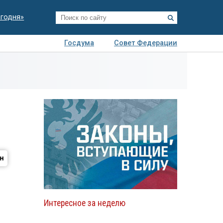
егодня»
Госдума
Совет Федерации
я
Авто
Недвижимость
Технологии
иза
Интересное за неделю