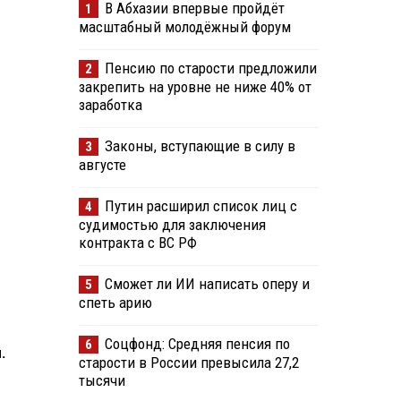
В Абхазии впервые пройдёт
1
масштабный молодёжный форум
Пенсию по старости предложили
2
закрепить на уровне не ниже 40% от
заработка
Законы, вступающие в силу в
3
августе
Путин расширил список лиц с
4
судимостью для заключения
контракта с ВС РФ
Сможет ли ИИ написать оперу и
5
спеть арию
Соцфонд: Средняя пенсия по
6
.
старости в России превысила 27,2
тысячи