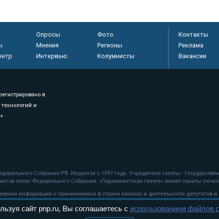
Опросы
Фото
Контакты
ы
Мнения
Регионы
Реклама
ентр
Интервью
Колумнисты
Вакансии
регистрировано в
 технологий и
8+
.
дерального Собрания РФ. Издается с 1997 года. Учредители газеты - Государств
ктов палат Федерального Собрания. «Парламентская газета» имеет пункты печати
оверная информация о принимаемых в стране законах и деятельности депутатов и
льзуя сайт pnp.ru, Вы соглашаетесь с
использованием файлов c
ехнологии