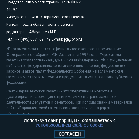
Свидетельство о регистрации Эл № ФС77-
46097
Учредитель — АНО «Парламентская газета»
Исполняющий обязанности главного
редактора — Абдуллаев М.Р.
Тел.: +7 (495) 637–69–79 E-mail:
pg@pnp.ru
«Парламентская газета» - официальное еженедельное издание
Федерального Собрания РФ. Издается с 1997 года. Учредители
газеты - Государственная Дума и Совет Федерации РФ. Официальный
публикатор федеральных конституционных законов, федеральных
законов и актов палат Федерального Собрания. «Парламентская
газета» имеет пункты печати и представительства в десяти субъектах
федерации.
Сайт «Парламентской газеты» - это оперативные новости и
достоверная информация о принимаемых в стране законах и
деятельности депутатов и сенаторов. При использовании материалов
сайта «Парламентской газеты» активная ссылка на pnp.ru
обязательна.
Используя сайт pnp.ru, Вы соглашаетесь с
На информационном ресурсе применяются
рекомендательные
использованием файлов cookie
технологии
Положение о защите персональных данных
СОГЛАСЕН