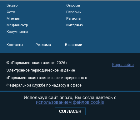
Видео
Опросы
Фото
Персоны
Мнения
Регионы
Медиацентр
Интервью
Колумнисты
Контакты
Реклама
Вакансии
© «Парламентская газета», 2026 г.
Карта сайта
Электронное периодическое издание
«Парламентская газета» зарегистрировано в
Федеральной службе по надзору в сфере
связи, информационных технологий и
Используя сайт pnp.ru, Вы соглашаетесь с
массовых коммуникаций (Роскомнадзор) 05
использованием файлов cookie
августа 2011 года. 18+
СОГЛАСЕН
Свидетельство о регистрации Эл № ФС77-
46097
Учредитель — АНО «Парламентская газета»
Исполняющий обязанности главного