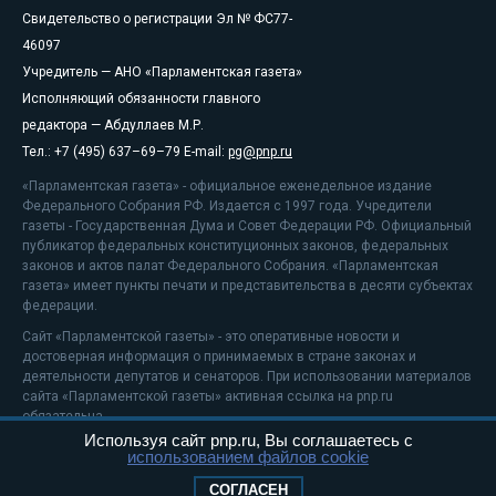
Свидетельство о регистрации Эл № ФС77-
46097
Учредитель — АНО «Парламентская газета»
Исполняющий обязанности главного
редактора — Абдуллаев М.Р.
Тел.: +7 (495) 637–69–79 E-mail:
pg@pnp.ru
«Парламентская газета» - официальное еженедельное издание
Федерального Собрания РФ. Издается с 1997 года. Учредители
газеты - Государственная Дума и Совет Федерации РФ. Официальный
публикатор федеральных конституционных законов, федеральных
законов и актов палат Федерального Собрания. «Парламентская
газета» имеет пункты печати и представительства в десяти субъектах
федерации.
Сайт «Парламентской газеты» - это оперативные новости и
достоверная информация о принимаемых в стране законах и
деятельности депутатов и сенаторов. При использовании материалов
сайта «Парламентской газеты» активная ссылка на pnp.ru
обязательна.
Используя сайт pnp.ru, Вы соглашаетесь с
На информационном ресурсе применяются
рекомендательные
использованием файлов cookie
технологии
Положение о защите персональных данных
СОГЛАСЕН