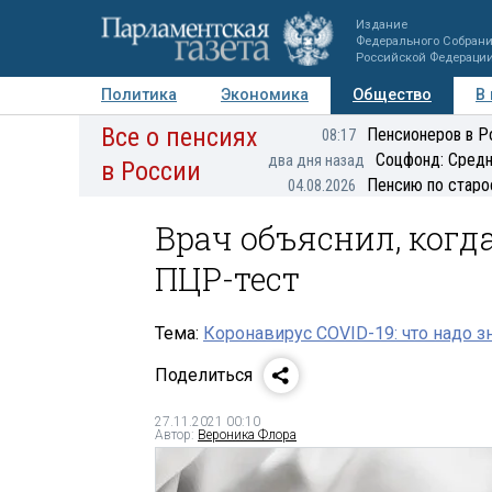
Издание
Федерального Собран
Российской Федераци
Политика
Экономика
Общество
В
Все о пенсиях
Фото
Авторы
Персоны
Мнения
Регионы
Пенсионеров в Р
08:17
Соцфонд: Средн
два дня назад
в России
Пенсию по старо
04.08.2026
Врач объяснил, когд
ПЦР-тест
Тема:
Коронавирус COVID-19: что надо з
Поделиться
27.11.2021 00:10
Автор:
Вероника Флора