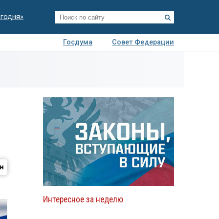
егодня»
Госдума
Совет Федерации
я
Авто
Недвижимость
Технологии
иза
Интересное за неделю