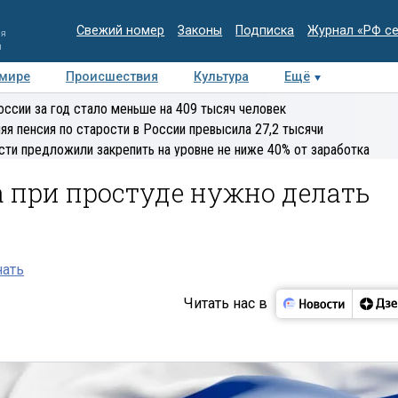
Свежий номер
Законы
Подписка
Журнал «РФ с
ия
и
 мире
Происшествия
Культура
Ещё
Медиацентр
Интервью
Колумнисты
Делова
оссии за год стало меньше на 409 тысяч человек
эксперт
яя пенсия по старости в России превысила 27,2 тысячи
сти предложили закрепить на уровне не ниже 40% от заработка
а при простуде нужно делать
нать
Читать нас в