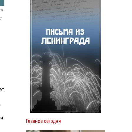
om
е
ет
,
ти
Главное сегодня