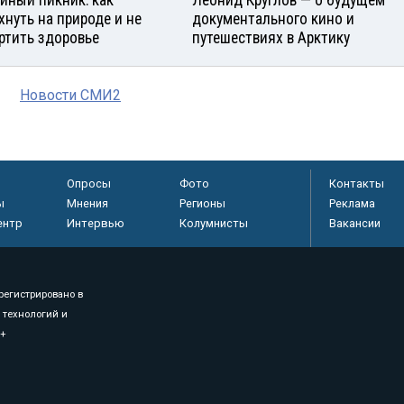
йный пикник: как
Леонид Круглов — о будущем
хнуть на природе и не
документального кино и
ртить здоровье
путешествиях в Арктику
Новости СМИ2
Опросы
Фото
Контакты
ы
Мнения
Регионы
Реклама
ентр
Интервью
Колумнисты
Вакансии
регистрировано в
 технологий и
8+
.