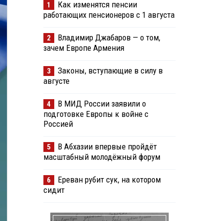
Как изменятся пенсии
1
работающих пенсионеров с 1 августа
Владимир Джабаров — о том,
2
зачем Европе Армения
Законы, вступающие в силу в
3
августе
В МИД России заявили о
4
подготовке Европы к войне с
Россией
В Абхазии впервые пройдёт
5
масштабный молодёжный форум
Ереван рубит сук, на котором
6
сидит