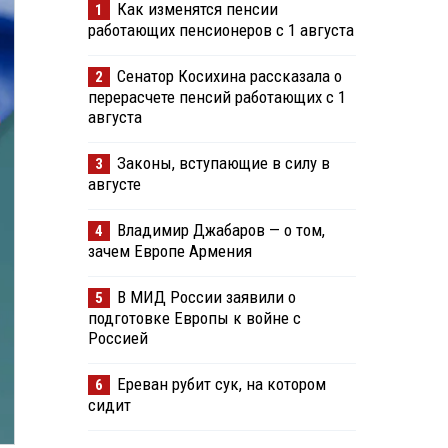
Как изменятся пенсии
1
работающих пенсионеров с 1 августа
Сенатор Косихина рассказала о
2
перерасчете пенсий работающих с 1
августа
Законы, вступающие в силу в
3
августе
Владимир Джабаров — о том,
4
зачем Европе Армения
В МИД России заявили о
5
подготовке Европы к войне с
Россией
Ереван рубит сук, на котором
6
сидит