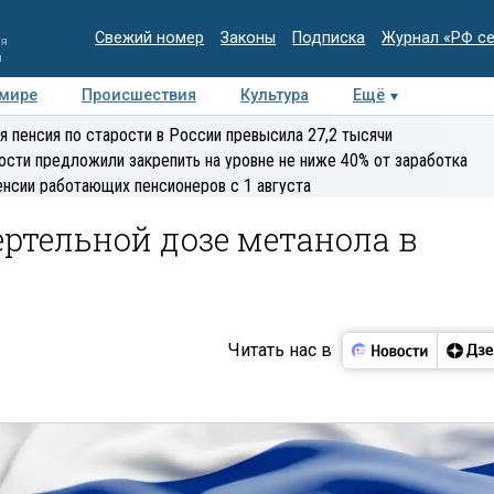
Свежий номер
Законы
Подписка
Журнал «РФ с
ия
и
 мире
Происшествия
Культура
Ещё
Медиацентр
Интервью
Колумнисты
Делова
я пенсия по старости в России превысила 27,2 тысячи
эксперт
ости предложили закрепить на уровне не ниже 40% от заработка
енсии работающих пенсионеров с 1 августа
ртельной дозе метанола в
Читать нас в