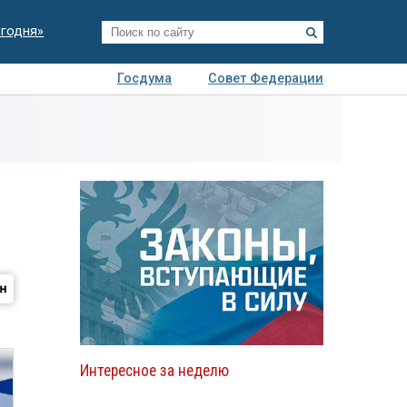
егодня»
Госдума
Совет Федерации
я
Авто
Недвижимость
Технологии
иза
Интересное за неделю