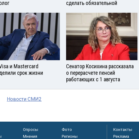
олог
сделать обязательной
Visа и Mastercard
Сенатор Косихина рассказала
делили срок жизни
о перерасчете пенсий
работающих с 1 августа
Новости СМИ2
Опросы
Фото
Контакты
ы
Мнения
Регионы
Реклама