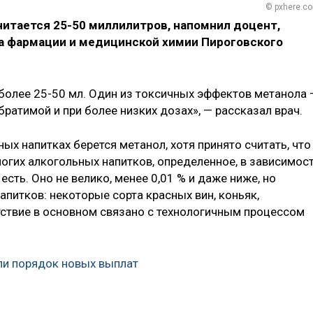
© pxhere.c
читается 25-50 миллилитров, напомнил доцент,
а фармации и медицинской химии Пироговского
 более 25-50 мл. Один из токсичных эффектов метанола 
братимой и при более низких дозах», — рассказал врач.
ых напитках берется метанол, хотя принято считать, что
ногих алкогольных напитков, определенное, в зависимос
есть. Оно не велико, менее 0,01 % и даже ниже, но
апитков: некоторые сорта красных вин, коньяк,
тствие в основном связано с технологичным процессом
ли порядок новых выплат