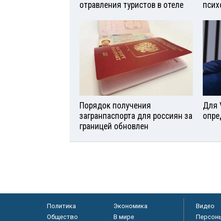
отравления туристов в отеле
псих
Порядок получения
Для 
загранпаспорта для россиян за
опре
границей обновлен
Политика
Экономика
Видео
Общество
В мире
Персон