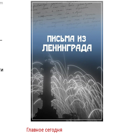
om
—
ти
Главное сегодня