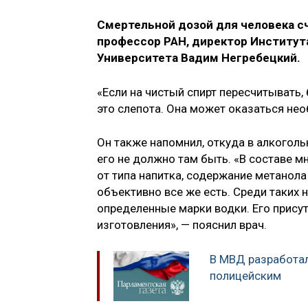
Смертельной дозой для человека с
профессор РАН, директор Институт
Университета Вадим Негребецкий.
«Если на чистый спирт пересчитывать,
это слепота. Она может оказаться нео
Он также напомнил, откуда в алкогольн
его не должно там быть. «В составе м
от типа напитка, содержание метанола 
объективно все же есть. Среди таких н
определенные марки водки. Его прису
изготовления», — пояснил врач.
В МВД разработа
полицейским