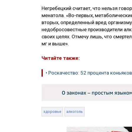
Негребецкий считает, что нельзя гово
менатола. «Во-первых, метаболически
вторых, определенный вред организму 
недобросовестные производители алко
своих целях. Отмечу лишь, что смерте
мг и выше».
Читайте также:
• Роскачество: 52 процента коньяко
здоровье
алкоголь