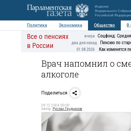
Издание
Федерального Собран
Российской Федераци
Политика
Экономика
Общество
В
Все о пенсиях
Фото
Авторы
Персоны
Мнения
Регионы
Соцфонд: Средня
вчера
Пенсию по стар
два дня назад
в России
Как изменятся п
01.08.2026
Врач напомнил о сме
алкоголе
Поделиться
29.12.2024 00:00
Автор:
Руслан Грудцинов