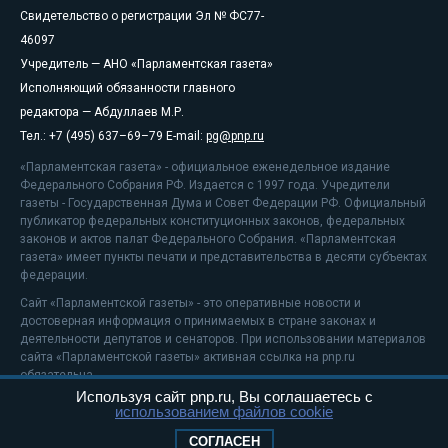
Свидетельство о регистрации Эл № ФС77-
46097
Учредитель — АНО «Парламентская газета»
Исполняющий обязанности главного
редактора — Абдуллаев М.Р.
Тел.: +7 (495) 637–69–79 E-mail:
pg@pnp.ru
«Парламентская газета» - официальное еженедельное издание
Федерального Собрания РФ. Издается с 1997 года. Учредители
газеты - Государственная Дума и Совет Федерации РФ. Официальный
публикатор федеральных конституционных законов, федеральных
законов и актов палат Федерального Собрания. «Парламентская
газета» имеет пункты печати и представительства в десяти субъектах
федерации.
Сайт «Парламентской газеты» - это оперативные новости и
достоверная информация о принимаемых в стране законах и
деятельности депутатов и сенаторов. При использовании материалов
сайта «Парламентской газеты» активная ссылка на pnp.ru
обязательна.
Используя сайт pnp.ru, Вы соглашаетесь с
На информационном ресурсе применяются
рекомендательные
использованием файлов cookie
технологии
Положение о защите персональных данных
СОГЛАСЕН