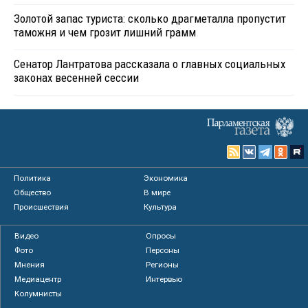
Золотой запас туриста: сколько драгметалла пропустит
таможня и чем грозит лишний грамм
Сенатор Лантратова рассказала о главных социальных
законах весенней сессии
Политика
Экономика
Общество
В мире
Происшествия
Культура
Видео
Опросы
Фото
Персоны
Мнения
Регионы
Медиацентр
Интервью
Колумнисты