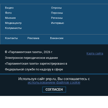
Видео
Опросы
Фото
Персоны
Мнения
Регионы
Медиацентр
Интервью
Колумнисты
Контакты
Реклама
Вакансии
© «Парламентская газета», 2026 г.
Карта сайта
Электронное периодическое издание
«Парламентская газета» зарегистрировано в
Федеральной службе по надзору в сфере
связи, информационных технологий и
Используя сайт pnp.ru, Вы соглашаетесь с
массовых коммуникаций (Роскомнадзор) 05
использованием файлов cookie
августа 2011 года. 18+
СОГЛАСЕН
Свидетельство о регистрации Эл № ФС77-
46097
Учредитель — АНО «Парламентская газета»