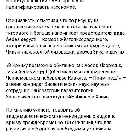
Институт зоологии РАН с просьбой
идентифицировать насекомое.
Специалисты отметили, что по рисунку на
среднеспинке комар мало похож на азиатского
тигрового и больше напоминает представителя вида
Aedes aegypti — комара жёлтолихорадочного,
который является переносчиком лихорадки денге,
Чикунгунья, жёлтой лихорадки, вируса Зика, и других.
«В Крыму возможно обитание как Aedes albopictus,
так и Aedes aegypti (оба вида распространены на
Черноморском побережье Кавказа. — Прим. ред.)», —
заявил кандидат биологических наук, научный
сотрудник Лаборатории паразитологии
Зоологического института РАН Алексей Халин.
По мнению учёного, говорить об
эпидемиологическом значении данных видов в
Крыму преждевременно. Он объяснил, что для
развития возбудителя необходимы устойчивая