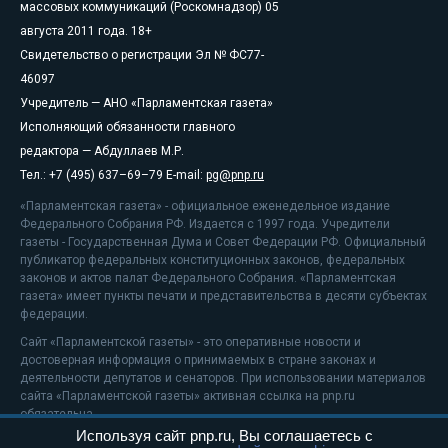
массовых коммуникаций (Роскомнадзор) 05
августа 2011 года. 18+
Свидетельство о регистрации Эл № ФС77-
46097
Учредитель — АНО «Парламентская газета»
Исполняющий обязанности главного
редактора — Абдуллаев М.Р.
Тел.: +7 (495) 637–69–79 E-mail:
pg@pnp.ru
«Парламентская газета» - официальное еженедельное издание
Федерального Собрания РФ. Издается с 1997 года. Учредители
газеты - Государственная Дума и Совет Федерации РФ. Официальный
публикатор федеральных конституционных законов, федеральных
законов и актов палат Федерального Собрания. «Парламентская
газета» имеет пункты печати и представительства в десяти субъектах
федерации.
Сайт «Парламентской газеты» - это оперативные новости и
достоверная информация о принимаемых в стране законах и
деятельности депутатов и сенаторов. При использовании материалов
сайта «Парламентской газеты» активная ссылка на pnp.ru
обязательна.
Используя сайт pnp.ru, Вы соглашаетесь с
На информационном ресурсе применяются
рекомендательные