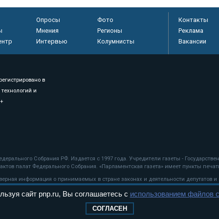
Опросы
Фото
Контакты
ы
Мнения
Регионы
Реклама
ентр
Интервью
Колумнисты
Вакансии
регистрировано в
 технологий и
8+
.
дерального Собрания РФ. Издается с 1997 года. Учредители газеты - Государств
ктов палат Федерального Собрания. «Парламентская газета» имеет пункты печати
оверная информация о принимаемых в стране законах и деятельности депутатов и
льзуя сайт pnp.ru, Вы соглашаетесь с
использованием файлов c
ехнологии
СОГЛАСЕН