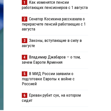
Как изменятся пенсии
1
работающих пенсионеров с 1 августа
Сенатор Косихина рассказала о
2
перерасчете пенсий работающих с 1
августа
Законы, вступающие в силу в
3
августе
Владимир Джабаров — о том,
4
зачем Европе Армения
В МИД России заявили о
5
подготовке Европы к войне с
Россией
Ереван рубит сук, на котором
6
сидит