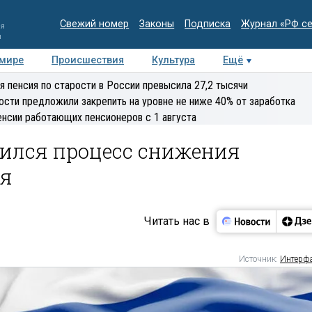
Свежий номер
Законы
Подписка
Журнал «РФ с
ия
и
 мире
Происшествия
Культура
Ещё
Медиацентр
Интервью
Колумнисты
Делова
я пенсия по старости в России превысила 27,2 тысячи
эксперт
ости предложили закрепить на уровне не ниже 40% от заработка
енсии работающих пенсионеров с 1 августа
вился процесс снижения
ля
Читать нас в
Источник:
Интерф