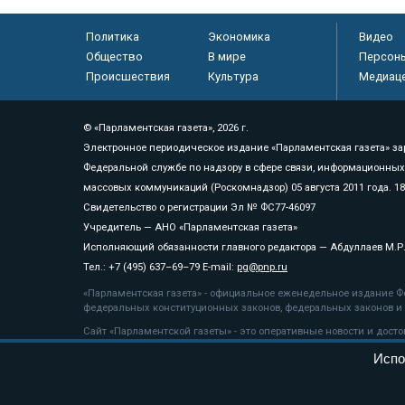
Политика
Экономика
Видео
Общество
В мире
Персон
Происшествия
Культура
Медиац
© «Парламентская газета», 2026 г.
Электронное периодическое издание «Парламентская газета» за
Федеральной службе по надзору в сфере связи, информационных
массовых коммуникаций (Роскомнадзор) 05 августа 2011 года. 1
Свидетельство о регистрации Эл № ФС77-46097
Учредитель — АНО «Парламентская газета»
Исполняющий обязанности главного редактора — Абдуллаев М.Р
Тел.: +7 (495) 637–69–79 E-mail:
pg@pnp.ru
«Парламентская газета» - официальное еженедельное издание Фе
федеральных конституционных законов, федеральных законов и а
Сайт «Парламентской газеты» - это оперативные новости и дост
«Парламентской газеты» активная ссылка на pnp.ru обязательна.
Испо
На информационном ресурсе применяются
рекомендательные т
Положение о защите персональных данных