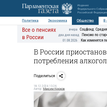
Издание
Федерального Собран
Российской Федераци
Политика
Экономика
Общество
В
Все о пенсиях
Фото
Авторы
Персоны
Мнения
Регионы
Соцфонд: Средня
вчера
Пенсию по стар
два дня назад
в России
Как изменятся п
01.08.2026
В России приостано
потребления алкого
Поделиться
18.12.2024 13:26
Автор:
Максим Крюков