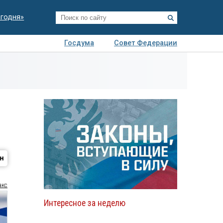
егодня»
Госдума
Совет Федерации
я
Авто
Недвижимость
Технологии
иза
акс
Интересное за неделю