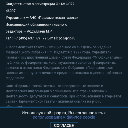
Свидетельство о регистрации Эл № ФС77-
46097
Учредитель — АНО «Парламентская газета»
Исполняющий обязанности главного
редактора — Абдуллаев М.Р.
Тел.: +7 (495) 637–69–79 E-mail:
pg@pnp.ru
«Парламентская газета» - официальное еженедельное издание
Федерального Собрания РФ. Издается с 1997 года. Учредители
газеты - Государственная Дума и Совет Федерации РФ. Официальный
публикатор федеральных конституционных законов, федеральных
законов и актов палат Федерального Собрания. «Парламентская
газета» имеет пункты печати и представительства в десяти субъектах
федерации.
Сайт «Парламентской газеты» - это оперативные новости и
достоверная информация о принимаемых в стране законах и
деятельности депутатов и сенаторов. При использовании материалов
сайта «Парламентской газеты» активная ссылка на pnp.ru
обязательна.
Используя сайт pnp.ru, Вы соглашаетесь с
На информационном ресурсе применяются
рекомендательные
использованием файлов cookie
технологии
Положение о защите персональных данных
СОГЛАСЕН