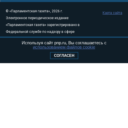
© «Парламентская газета», 2026 г.
Карта сайта
Электронное периодическое издание
«Парламентская газета» зарегистрировано в
Федеральной службе по надзору в сфере
связи, информационных технологий и
Используя сайт pnp.ru, Вы соглашаетесь с
массовых коммуникаций (Роскомнадзор) 05
использованием файлов cookie
августа 2011 года. 18+
СОГЛАСЕН
Свидетельство о регистрации Эл № ФС77-
46097
Учредитель — АНО «Парламентская газета»
Исполняющий обязанности главного
редактора — Абдуллаев М.Р.
Тел.: +7 (495) 637–69–79 E-mail:
pg@pnp.ru
«Парламентская газета» - официальное еженедельное издание
Федерального Собрания РФ. Издается с 1997 года. Учредители
газеты - Государственная Дума и Совет Федерации РФ. Официальный
публикатор федеральных конституционных законов, федеральных
законов и актов палат Федерального Собрания. «Парламентская