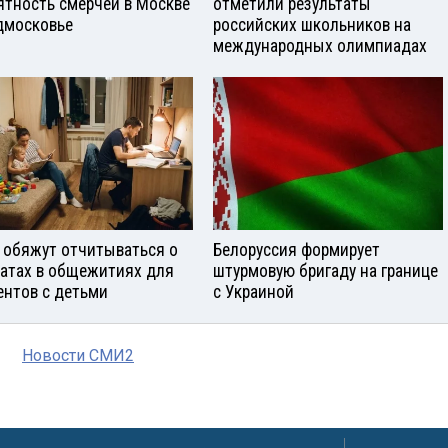
ятность смерчей в Москве
отметили результаты
дмосковье
российских школьников на
международных олимпиадах
 обяжут отчитываться о
Белоруссия формирует
атах в общежитиях для
штурмовую бригаду на границе
ентов с детьми
с Украиной
Новости СМИ2