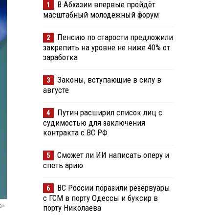
В Абхазии впервые пройдёт
1
масштабный молодёжный форум
Пенсию по старости предложили
2
закрепить на уровне не ниже 40% от
заработка
Законы, вступающие в силу в
3
августе
Путин расширил список лиц с
4
судимостью для заключения
контракта с ВС РФ
Сможет ли ИИ написать оперу и
5
спеть арию
ВС России поразили резервуары
6
с ГСМ в порту Одессы и буксир в
а»
порту Николаева