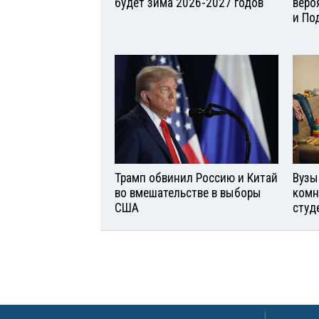
будет зима 2026-2027 годов
веро
и По
Трамп обвинил Россию и Китай
Вузы
во вмешательстве в выборы
комн
США
студ