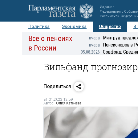
Издание
Федерального Собран
Российской Федераци
Политика
Экономика
Общество
В
Все о пенсиях
Фото
Авторы
Персоны
Мнения
Регионы
Минтруд предлож
вчера
Пенсионеров в Р
вчера
в России
Соцфонд: Средня
05.08.2026
Вильфанд прогнозир
Поделиться
31.01.2022 12:59
Автор:
Юлия Катенёва