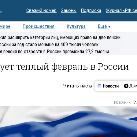
Свежий номер
Законы
Подписка
Журнал «РФ с
ия
и
 мире
Происшествия
Культура
Ещё
Медиацентр
Интервью
Колумнисты
Делова
ил расширить категории лиц, имеющих право на две пенсии
эксперт
оссии за год стало меньше на 409 тысяч человек
я пенсия по старости в России превысила 27,2 тысячи
ует теплый февраль в России
Читать нас в
Источник:
ТА