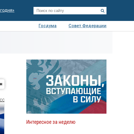
егодня»
Госдума
Совет Федерации
я
Авто
Недвижимость
Технологии
иза
СС
Интересное за неделю