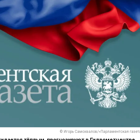
© Игорь Самохвалов/«Парламентская газет
идается тёплым, прогнозируют в Гидрометцентре.