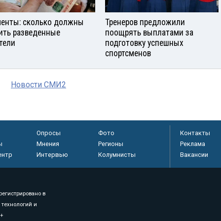
енты: сколько должны
Тренеров предложили
ить разведенные
поощрять выплатами за
тели
подготовку успешных
спортсменов
Новости СМИ2
Опросы
Фото
Контакты
ы
Мнения
Регионы
Реклама
ентр
Интервью
Колумнисты
Вакансии
регистрировано в
 технологий и
8+