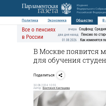
Издание
Федерального Собран
Российской Федераци
Политика
Экономика
Общество
В
Все о пенсиях
Фото
Авторы
Персоны
Мнения
Регионы
Соцфонд: Средня
вчера
Пенсию по стар
два дня назад
в России
Как изменятся п
01.08.2026
В Москве появится
для обучения студе
Поделиться
30.08.2024 10:55
Автор:
Виктория Карташева