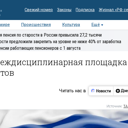
Свежий номер
Законы
Подписка
Журнал «РФ с
ия
и
 мире
Происшествия
Культура
Ещё
Медиацентр
Интервью
Колумнисты
Делова
я пенсия по старости в России превысила 27,2 тысячи
эксперт
ости предложили закрепить на уровне не ниже 40% от заработка
енсии работающих пенсионеров с 1 августа
 междисциплинарная площадка
нтов
Читать нас в
Источник:
ТА