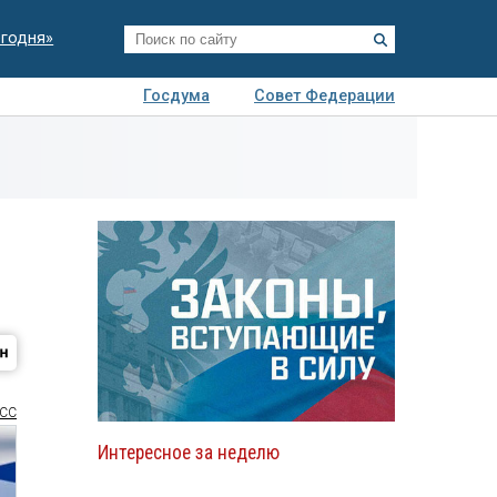
егодня»
Госдума
Совет Федерации
я
Авто
Недвижимость
Технологии
иза
СС
Интересное за неделю