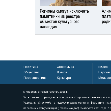
Регионы смогут исключать
Алим
памятники из реестра
плат
объектов культурного
роди
наследия
Политика
Экономика
Видео
Общество
В мире
Персон
Происшествия
Культура
Медиац
© «Парламентская газета», 2026 г.
Электронное периодическое издание «Парламентская газета» за
Федеральной службе по надзору в сфере связи, информационных
массовых коммуникаций (Роскомнадзор) 05 августа 2011 года. 1