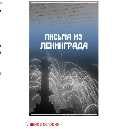
а»
е
й
.
т
Главное сегодня