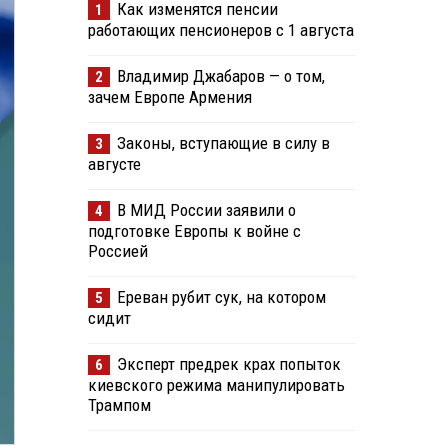
Как изменятся пенсии
1
работающих пенсионеров с 1 августа
Владимир Джабаров — о том,
2
зачем Европе Армения
Законы, вступающие в силу в
3
августе
В МИД России заявили о
4
подготовке Европы к войне с
Россией
Ереван рубит сук, на котором
5
сидит
Эксперт предрек крах попыток
6
киевского режима манипулировать
Трампом