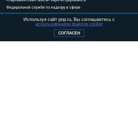
«Парламентская газета» зарегистрировано в
Федеральной службе по надзору в сфере
связи, информационных технологий и
Используя сайт pnp.ru, Вы соглашаетесь с
массовых коммуникаций (Роскомнадзор) 05
использованием файлов cookie
августа 2011 года. 18+
СОГЛАСЕН
Свидетельство о регистрации Эл № ФС77-
46097
Учредитель — АНО «Парламентская газета»
Исполняющий обязанности главного
редактора — Абдуллаев М.Р.
Тел.: +7 (495) 637–69–79 E-mail:
pg@pnp.ru
«Парламентская газета» - официальное еженедельное издание
Федерального Собрания РФ. Издается с 1997 года. Учредители
газеты - Государственная Дума и Совет Федерации РФ. Официальный
публикатор федеральных конституционных законов, федеральных
законов и актов палат Федерального Собрания. «Парламентская
газета» имеет пункты печати и представительства в десяти субъектах
федерации.
Сайт «Парламентской газеты» - это оперативные новости и
достоверная информация о принимаемых в стране законах и
деятельности депутатов и сенаторов. При использовании материалов