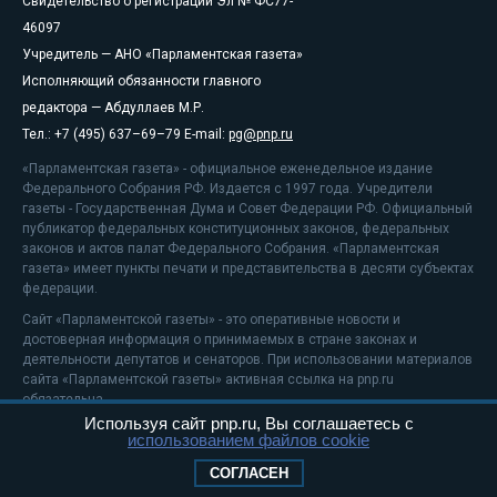
Свидетельство о регистрации Эл № ФС77-
46097
Учредитель — АНО «Парламентская газета»
Исполняющий обязанности главного
редактора — Абдуллаев М.Р.
Тел.: +7 (495) 637–69–79 E-mail:
pg@pnp.ru
«Парламентская газета» - официальное еженедельное издание
Федерального Собрания РФ. Издается с 1997 года. Учредители
газеты - Государственная Дума и Совет Федерации РФ. Официальный
публикатор федеральных конституционных законов, федеральных
законов и актов палат Федерального Собрания. «Парламентская
газета» имеет пункты печати и представительства в десяти субъектах
федерации.
Сайт «Парламентской газеты» - это оперативные новости и
достоверная информация о принимаемых в стране законах и
деятельности депутатов и сенаторов. При использовании материалов
сайта «Парламентской газеты» активная ссылка на pnp.ru
обязательна.
Используя сайт pnp.ru, Вы соглашаетесь с
На информационном ресурсе применяются
рекомендательные
использованием файлов cookie
технологии
Положение о защите персональных данных
СОГЛАСЕН