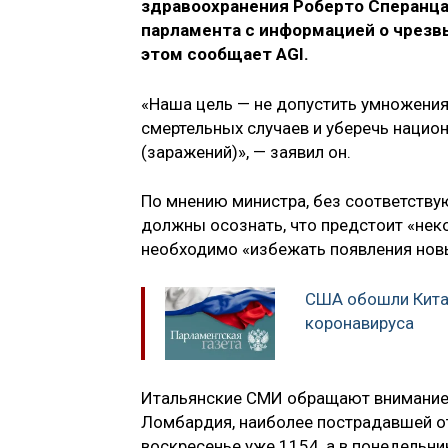
здравоохранения Роберто Сперанца,
парламента с информацией о чрезв
этом сообщает AGI.
«Наша цель — не допустить умножения
смертельных случаев и уберечь нацио
(заражений)», — заявил он.
По мнению министра, без соответству
должны осознать, что предстоит «нек
необходимо «избежать появления новы
США обошли Китай
коронавируса
Итальянские СМИ обращают внимание 
Ломбардия, наиболее пострадавшей от 
воскресенье уже 1154, а в понедельни