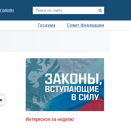
егодня»
Госдума
Совет Федерации
я
Авто
Недвижимость
Технологии
иза
Интересное за неделю