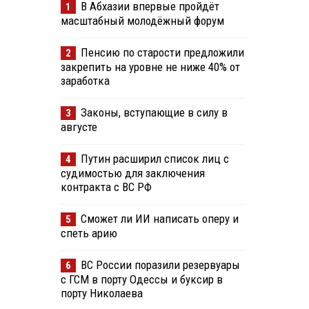
В Абхазии впервые пройдёт
1
масштабный молодёжный форум
Пенсию по старости предложили
2
закрепить на уровне не ниже 40% от
заработка
Законы, вступающие в силу в
3
августе
Путин расширил список лиц с
4
судимостью для заключения
контракта с ВС РФ
Сможет ли ИИ написать оперу и
5
спеть арию
ВС России поразили резервуары
6
с ГСМ в порту Одессы и буксир в
порту Николаева