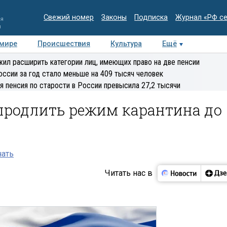
Свежий номер
Законы
Подписка
Журнал «РФ с
ия
и
 мире
Происшествия
Культура
Ещё
Медиацентр
Интервью
Колумнисты
Делова
ил расширить категории лиц, имеющих право на две пенсии
эксперт
оссии за год стало меньше на 409 тысяч человек
я пенсия по старости в России превысила 27,2 тысячи
продлить режим карантина до
нать
Читать нас в