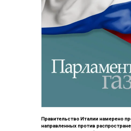
Правительство Италии намерено пр
направленных против распространен