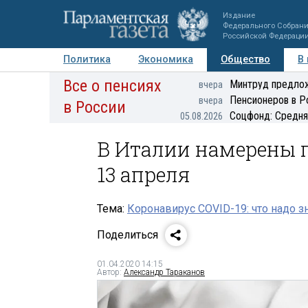
Издание
Федерального Собран
Российской Федераци
Политика
Экономика
Общество
В
Все о пенсиях
Фото
Авторы
Персоны
Мнения
Регионы
Минтруд предлож
вчера
Пенсионеров в Р
вчера
в России
Соцфонд: Средня
05.08.2026
В Италии намерены 
13 апреля
Тема:
Коронавирус COVID-19: что надо з
Поделиться
01.04.2020 14:15
Автор:
Александр Тараканов