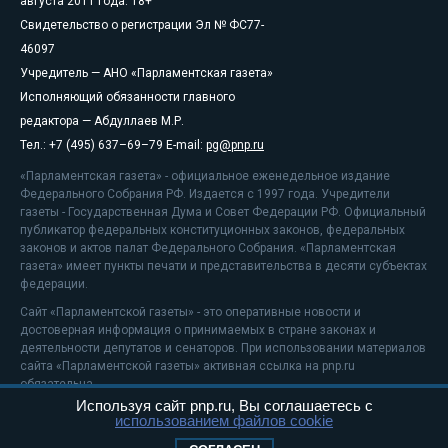
августа 2011 года. 18+
Свидетельство о регистрации Эл № ФС77-
46097
Учредитель — АНО «Парламентская газета»
Исполняющий обязанности главного
редактора — Абдуллаев М.Р.
Тел.: +7 (495) 637–69–79 E-mail:
pg@pnp.ru
«Парламентская газета» - официальное еженедельное издание
Федерального Собрания РФ. Издается с 1997 года. Учредители
газеты - Государственная Дума и Совет Федерации РФ. Официальный
публикатор федеральных конституционных законов, федеральных
законов и актов палат Федерального Собрания. «Парламентская
газета» имеет пункты печати и представительства в десяти субъектах
федерации.
Сайт «Парламентской газеты» - это оперативные новости и
достоверная информация о принимаемых в стране законах и
деятельности депутатов и сенаторов. При использовании материалов
сайта «Парламентской газеты» активная ссылка на pnp.ru
обязательна.
Используя сайт pnp.ru, Вы соглашаетесь с
На информационном ресурсе применяются
рекомендательные
использованием файлов cookie
технологии
Положение о защите персональных данных