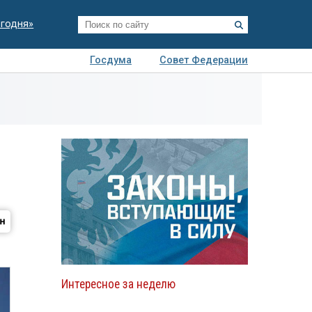
егодня»
Госдума
Совет Федерации
я
Авто
Недвижимость
Технологии
иза
Интересное за неделю