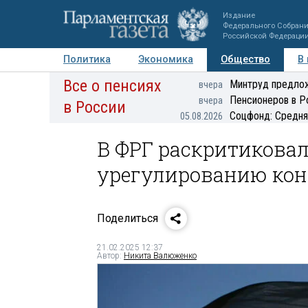
Издание
Федерального Собран
Российской Федераци
Политика
Экономика
Общество
В
Все о пенсиях
Фото
Авторы
Персоны
Мнения
Регионы
Минтруд предлож
вчера
Пенсионеров в Р
вчера
в России
Соцфонд: Средня
05.08.2026
В ФРГ раскритикова
урегулированию кон
Поделиться
21.02.2025 12:37
Автор:
Никита Валюженко