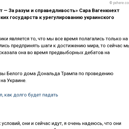
© pxhere.c
т — За разум и справедливость» Сара Вагенкнехт
ких государств к урегулированию украинского
ки является то, что мы все время полагались только на
лись предпринять шаги к достижению мира, то сейчас м
 сказала она во время предвыборных дебатов на
авы Белого дома Дональда Трампа по проведению
на Украине.
л, как долго будет падать
словий, они и сейчас идут, я очень надеюсь, что они