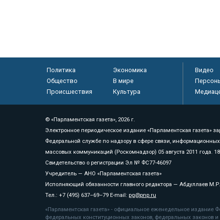
Политика
Экономика
Видео
Общество
В мире
Персон
Происшествия
Культура
Медиац
© «Парламентская газета», 2026 г.
Электронное периодическое издание «Парламентская газета» за
Федеральной службе по надзору в сфере связи, информационных
массовых коммуникаций (Роскомнадзор) 05 августа 2011 года. 1
Свидетельство о регистрации Эл № ФС77-46097
Учредитель — АНО «Парламентская газета»
Исполняющий обязанности главного редактора — Абдуллаев М.Р
Тел.: +7 (495) 637–69–79 E-mail:
pg@pnp.ru
«Парламентская газета» - официальное еженедельное издание Фе
федеральных конституционных законов, федеральных законов и а