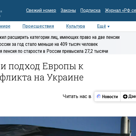
Свежий номер
Законы
Подписка
Журнал «РФ с
ия
и
 мире
Происшествия
Культура
Ещё
Медиацентр
Интервью
Колумнисты
Делова
ил расширить категории лиц, имеющих право на две пенсии
эксперт
оссии за год стало меньше на 409 тысяч человек
я пенсия по старости в России превысила 27,2 тысячи
ли подход Европы к
фликта на Украине
Читать нас в