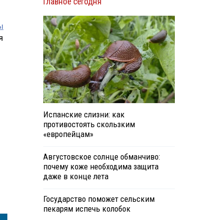
Главное сегодня
ы
я
Испанские слизни: как
противостоять скользким
«европейцам»
Августовское солнце обманчиво:
почему коже необходима защита
даже в конце лета
Государство поможет сельским
пекарям испечь колобок