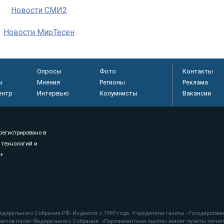
Новости СМИ2
Новости МирТесен
Опросы
Фото
Контакты
ы
Мнения
Регионы
Реклама
ентр
Интервью
Колумнисты
Вакансии
регистрировано в
 технологий и
8+
.
дерального Собрания РФ. Издается с 1997 года. Учредители газеты - Государств
ктов палат Федерального Собрания. «Парламентская газета» имеет пункты печати