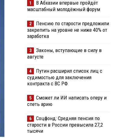
В Абхазии впервые пройдёт
1
масштабный молодёжный форум
Пенсию по старости предложили
2
закрепить на уровне не ниже 40% от
заработка
Законы, вступающие в силу в
3
августе
Путин расширил список лиц с
4
судимостью для заключения
контракта с ВС РФ
Сможет ли ИИ написать оперу и
5
спеть арию
Соцфонд: Средняя пенсия по
6
старости в России превысила 27,2
тысячи