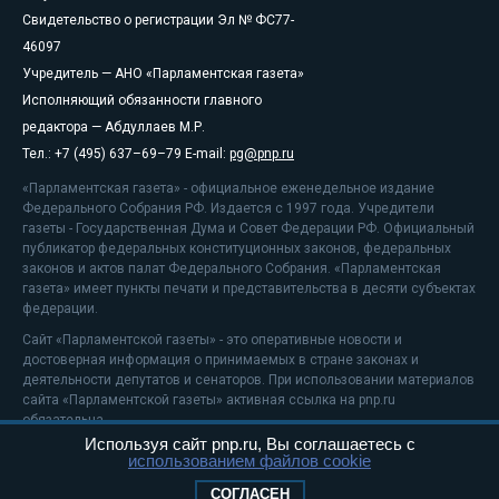
Свидетельство о регистрации Эл № ФС77-
46097
Учредитель — АНО «Парламентская газета»
Исполняющий обязанности главного
редактора — Абдуллаев М.Р.
Тел.: +7 (495) 637–69–79 E-mail:
pg@pnp.ru
«Парламентская газета» - официальное еженедельное издание
Федерального Собрания РФ. Издается с 1997 года. Учредители
газеты - Государственная Дума и Совет Федерации РФ. Официальный
публикатор федеральных конституционных законов, федеральных
законов и актов палат Федерального Собрания. «Парламентская
газета» имеет пункты печати и представительства в десяти субъектах
федерации.
Сайт «Парламентской газеты» - это оперативные новости и
достоверная информация о принимаемых в стране законах и
деятельности депутатов и сенаторов. При использовании материалов
сайта «Парламентской газеты» активная ссылка на pnp.ru
обязательна.
Используя сайт pnp.ru, Вы соглашаетесь с
На информационном ресурсе применяются
рекомендательные
использованием файлов cookie
технологии
Положение о защите персональных данных
СОГЛАСЕН