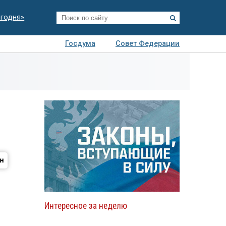
егодня»
Госдума
Совет Федерации
я
Авто
Недвижимость
Технологии
иза
Интересное за неделю