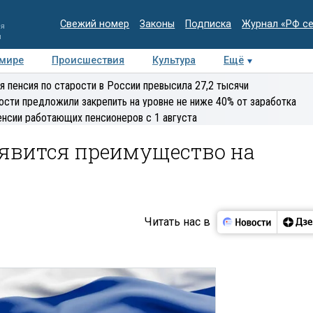
Свежий номер
Законы
Подписка
Журнал «РФ с
ия
и
 мире
Происшествия
Культура
Ещё
Медиацентр
Интервью
Колумнисты
Делова
я пенсия по старости в России превысила 27,2 тысячи
эксперт
ости предложили закрепить на уровне не ниже 40% от заработка
енсии работающих пенсионеров с 1 августа
оявится преимущество на
Читать нас в