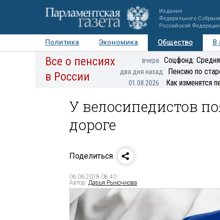
Издание
Федерального Собран
Российской Федераци
Политика
Экономика
Общество
В
Все о пенсиях
Фото
Авторы
Персоны
Мнения
Регионы
Соцфонд: Средня
вчера
Пенсию по стар
два дня назад
в России
Как изменятся п
01.08.2026
У велосипедистов п
дороге
Поделиться
06.06.2018 08:40
Автор:
Дарья Рыночнова