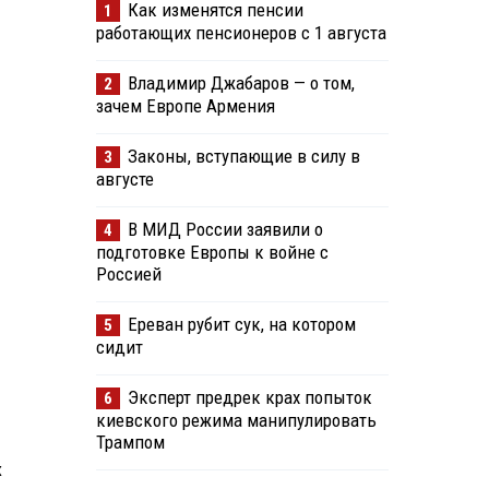
Как изменятся пенсии
1
работающих пенсионеров с 1 августа
Владимир Джабаров — о том,
2
зачем Европе Армения
Законы, вступающие в силу в
3
августе
В МИД России заявили о
4
подготовке Европы к войне с
Россией
Ереван рубит сук, на котором
5
сидит
Эксперт предрек крах попыток
6
киевского режима манипулировать
Трампом
х