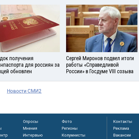
док получения
Сергей Миронов подвел итоги
анпаспорта для россиян за
работы «Справедливой
ицей обновлен
России» в Госдуме VIII созыва
Новости СМИ2
Опросы
Фото
Контакты
ы
Мнения
Регионы
Реклама
ентр
Интервью
Колумнисты
Вакансии