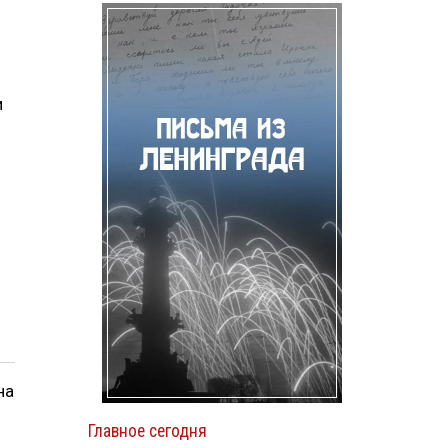
и
на
Главное сегодня