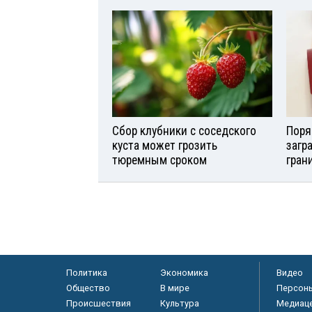
Сбор клубники с соседского
Поря
куста может грозить
загр
тюремным сроком
гран
Политика
Экономика
Видео
Общество
В мире
Персон
Происшествия
Культура
Медиац