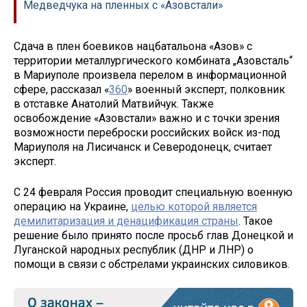
Медведчука на пленных с «Азовстали»
Сдача в плен боевиков нацбатальона «Азов» с
территории металлургического комбината „Азовсталь“
в Мариуполе произвела перелом в информационной
сфере, рассказал «
360
» военный эксперт, полковник
в отставке Анатолий Матвийчук. Также
освобождение «Азовстали» важно и с точки зрения
возможности переброски российских войск из-под
Мариуполя на Лисичанск и Северодонецк, считает
эксперт.
С 24 февраля Россия проводит специальную военную
операцию на Украине,
целью которой является
демилитаризация и денацификация страны
. Такое
решение было принято после просьб глав Донецкой и
Луганской народных республик (ДНР и ЛНР) о
помощи в связи с обстрелами украинских силовиков.