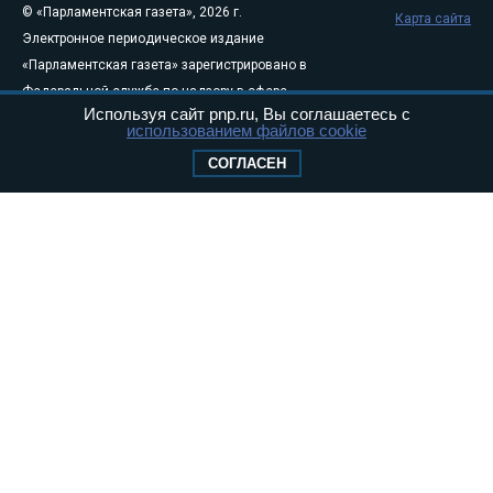
© «Парламентская газета», 2026 г.
Карта сайта
Электронное периодическое издание
«Парламентская газета» зарегистрировано в
Федеральной службе по надзору в сфере
Используя сайт pnp.ru, Вы соглашаетесь с
связи, информационных технологий и
использованием файлов cookie
массовых коммуникаций (Роскомнадзор) 05
СОГЛАСЕН
августа 2011 года. 18+
Свидетельство о регистрации Эл № ФС77-
46097
Учредитель — АНО «Парламентская газета»
Исполняющий обязанности главного
редактора — Абдуллаев М.Р.
Тел.: +7 (495) 637–69–79 E-mail:
pg@pnp.ru
«Парламентская газета» - официальное еженедельное издание
Федерального Собрания РФ. Издается с 1997 года. Учредители
газеты - Государственная Дума и Совет Федерации РФ. Официальный
публикатор федеральных конституционных законов, федеральных
законов и актов палат Федерального Собрания. «Парламентская
газета» имеет пункты печати и представительства в десяти субъектах
федерации.