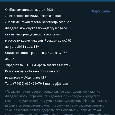
© «Парламентская газета», 2026 г.
Карта сайта
Электронное периодическое издание
«Парламентская газета» зарегистрировано в
Федеральной службе по надзору в сфере
связи, информационных технологий и
массовых коммуникаций (Роскомнадзор) 05
августа 2011 года. 18+
Свидетельство о регистрации Эл № ФС77-
46097
Учредитель — АНО «Парламентская газета»
Исполняющий обязанности главного
редактора — Абдуллаев М.Р.
Тел.: +7 (495) 637–69–79 E-mail:
pg@pnp.ru
«Парламентская газета» - официальное еженедельное издание
Федерального Собрания РФ. Издается с 1997 года. Учредители
газеты - Государственная Дума и Совет Федерации РФ. Официальный
публикатор федеральных конституционных законов, федеральных
законов и актов палат Федерального Собрания. «Парламентская
газета» имеет пункты печати и представительства в десяти субъектах