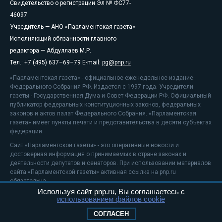
Свидетельство о регистрации Эл № ФС77-
46097
Учредитель — АНО «Парламентская газета»
Исполняющий обязанности главного
редактора — Абдуллаев М.Р.
Тел.: +7 (495) 637–69–79 E-mail:
pg@pnp.ru
«Парламентская газета» - официальное еженедельное издание
Федерального Собрания РФ. Издается с 1997 года. Учредители
газеты - Государственная Дума и Совет Федерации РФ. Официальный
публикатор федеральных конституционных законов, федеральных
законов и актов палат Федерального Собрания. «Парламентская
газета» имеет пункты печати и представительства в десяти субъектах
федерации.
Сайт «Парламентской газеты» - это оперативные новости и
достоверная информация о принимаемых в стране законах и
деятельности депутатов и сенаторов. При использовании материалов
сайта «Парламентской газеты» активная ссылка на pnp.ru
обязательна.
Используя сайт pnp.ru, Вы соглашаетесь с
На информационном ресурсе применяются
рекомендательные
использованием файлов cookie
технологии
Положение о защите персональных данных
СОГЛАСЕН