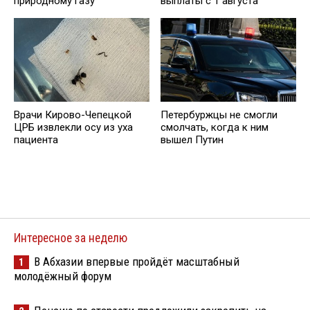
природному газу
выплаты с 1 августа
Врачи Кирово-Чепецкой
Петербуржцы не смогли
ЦРБ извлекли осу из уха
смолчать, когда к ним
пациента
вышел Путин
Интересное за неделю
В Абхазии впервые пройдёт масштабный
1
молодёжный форум