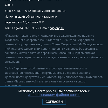
46097
Учредитель — АНО «Парламентская газета»
Исполняющий обязанности главного
редактора — Абдуллаев М.Р.
Тел.: +7 (495) 637–69–79 E-mail:
pg@pnp.ru
«Парламентская газета» - официальное еженедельное издание
Федерального Собрания РФ. Издается с 1997 года. Учредители
газеты - Государственная Дума и Совет Федерации РФ. Официальный
публикатор федеральных конституционных законов, федеральных
законов и актов палат Федерального Собрания. «Парламентская
газета» имеет пункты печати и представительства в десяти субъектах
федерации.
Сайт «Парламентской газеты» - это оперативные новости и
достоверная информация о принимаемых в стране законах и
деятельности депутатов и сенаторов. При использовании материалов
сайта «Парламентской газеты» активная ссылка на pnp.ru
обязательна.
Используя сайт pnp.ru, Вы соглашаетесь с
На информационном ресурсе применяются
рекомендательные
использованием файлов cookie
технологии
Положение о защите персональных данных
СОГЛАСЕН