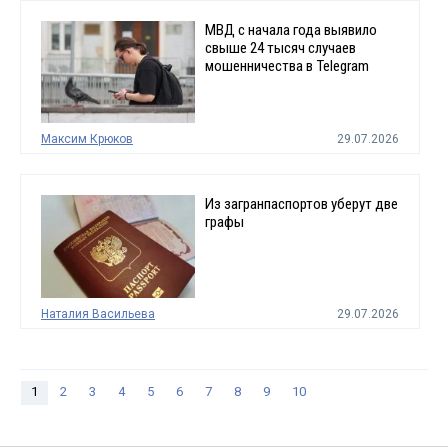
МВД с начала года выявило
свыше 24 тысяч случаев
мошенничества в Telegram
Максим Крюков
29.07.2026
Из загранпаспортов уберут две
графы
Наталия Васильева
29.07.2026
1
2
3
4
5
6
7
8
9
10